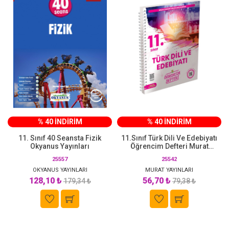
% 40 İNDİRİM
% 40 İNDİRİM
11. Sınıf 40 Seansta Fizik
11.Sınıf Türk Dili Ve Edebiyatı
Okyanus Yayınları
Öğrencim Defteri Murat
Yayınları
25557
25542
OKYANUS YAYINLARI
MURAT YAYINLARI
128,10 ₺
56,70 ₺
179,34 ₺
79,38 ₺