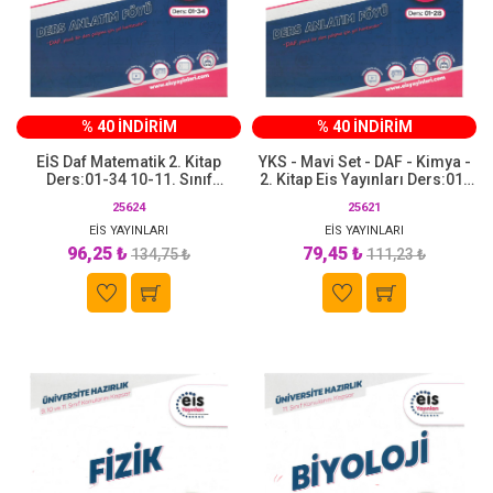
% 40 İNDİRİM
% 40 İNDİRİM
EİS Daf Matematik 2. Kitap
YKS - Mavi Set - DAF - Kimya -
Ders:01-34 10-11. Sınıf
2. Kitap Eis Yayınları Ders:01-
Konularını Kapsar
28 11. Sınıf Konularını Kapsar
25624
25621
EİS YAYINLARI
EİS YAYINLARI
96,25 ₺
79,45 ₺
134,75 ₺
111,23 ₺