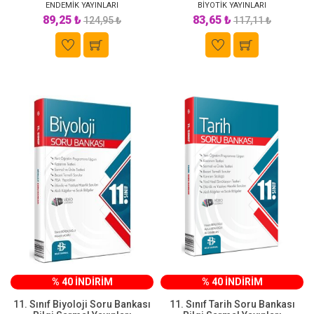
ENDEMİK YAYINLARI
BİYOTİK YAYINLARI
89,25 ₺
83,65 ₺
124,95 ₺
117,11 ₺
% 40 İNDİRİM
% 40 İNDİRİM
11. Sınıf Biyoloji Soru Bankası
11. Sınıf Tarih Soru Bankası