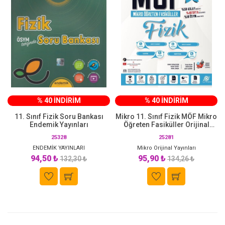
% 40 İNDİRİM
% 40 İNDİRİM
11. Sınıf Fizik Soru Bankası
Mikro 11. Sınıf Fizik MÖF Mikro
Endemik Yayınları
Öğreten Fasiküller Orijinal
Yayınları
25328
25281
ENDEMİK YAYINLARI
Mikro Orijinal Yayınları
94,50 ₺
95,90 ₺
132,30 ₺
134,26 ₺