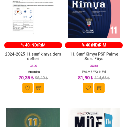
% 40 İNDİRİM
% 40 İNDİRİM
2024-2025 11.sınıf kimya ders
11. Sınıf Kimya PSF Palme
defteri
Soru Föyü
G500
25383
--Anonim
PALME YAYINEVİ
70,35 ₺
81,90 ₺
98,49 ₺
114,66 ₺