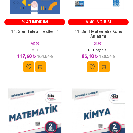
% 40 İNDİRİM
% 40 İNDİRİM
11. Sınıf Tekrar Testleri 1
11. Sınıf Matematik Konu
Anlatımı
M229
24691
MEB
NFT Yayınları
117,60 ₺
86,10 ₺
164,64 ₺
120,54 ₺