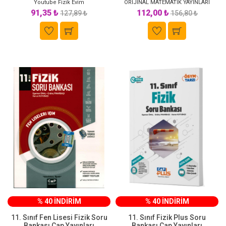
Youtube Fizik Evim
ORİJİNAL MATEMATİK YAYINLARI
91,35 ₺
112,00 ₺
127,89 ₺
156,80 ₺
% 40 İNDİRİM
% 40 İNDİRİM
11. Sınıf Fen Lisesi Fizik Soru
11. Sınıf Fizik Plus Soru
Bankası Çap Yayınları
Bankası Çap Yayınları