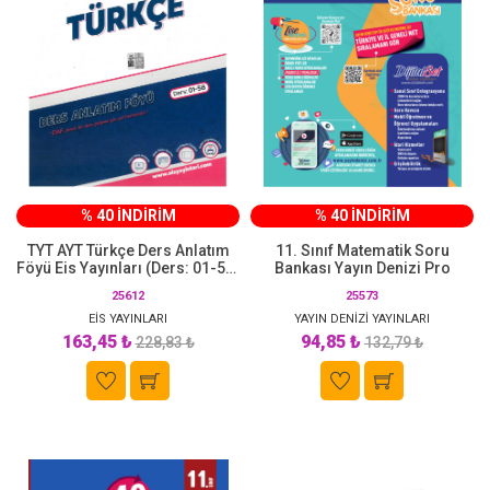
% 40 İNDİRİM
% 40 İNDİRİM
TYT AYT Türkçe Ders Anlatım
11. Sınıf Matematik Soru
Föyü Eis Yayınları (Ders: 01-58)
Bankası Yayın Denizi Pro
9-10-11-12. Sınıf Konularını
25612
25573
Kapsar
EİS YAYINLARI
YAYIN DENİZİ YAYINLARI
163,45 ₺
94,85 ₺
228,83 ₺
132,79 ₺