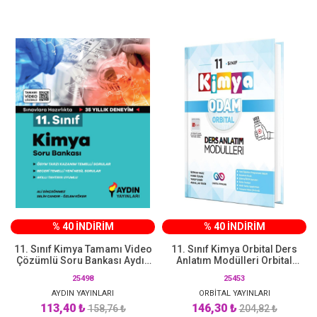
% 40 İNDİRİM
% 40 İNDİRİM
11. Sınıf Kimya Tamamı Video
11. Sınıf Kimya Orbital Ders
Çözümlü Soru Bankası Aydın
Anlatım Modülleri Orbital
Yayınları
Yayınları
25498
25453
AYDIN YAYINLARI
ORBİTAL YAYINLARI
113,40 ₺
146,30 ₺
158,76 ₺
204,82 ₺