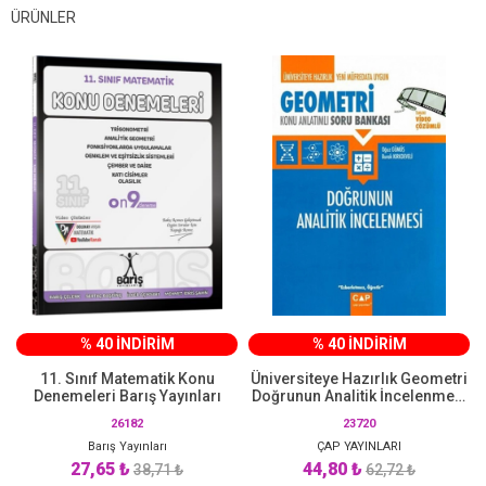
ÜRÜNLER
% 40 İNDİRİM
% 40 İNDİRİM
11. Sınıf Matematik Konu
Üniversiteye Hazırlık Geometri
Denemeleri Barış Yayınları
Doğrunun Analitik İncelenmesi
Konu Anlatımlı Soru Bankası
26182
23720
Çap Yayınları
Barış Yayınları
ÇAP YAYINLARI
27,65 ₺
44,80 ₺
38,71 ₺
62,72 ₺