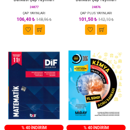
24877
24876
ÇAP YAYINLARI
ÇAP PLUS YAYINLARI
106,40 ₺
101,50 ₺
148,96 ₺
142,10 ₺
% 40 İNDİRİM
% 40 İNDİRİM