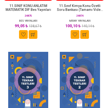
11.SINIF KONU ANLATIM
11.Sınıf Kimya Konu Özetli
MATEMATİK DİF Bes Yayınları
Soru Bankası (Tamamı Video
Çözümlü) Miray Yayınları
24875
24874
BES YAYINLARI
MİRAY YAYINLARI
99,05 ₺
100,10 ₺
138,67 ₺
140,14 ₺