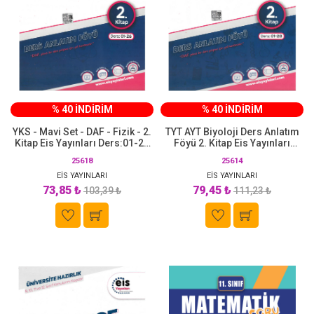
% 40 İNDİRİM
% 40 İNDİRİM
YKS - Mavi Set - DAF - Fizik - 2.
TYT AYT Biyoloji Ders Anlatım
Kitap Eis Yayınları Ders:01-26
Föyü 2. Kitap Eis Yayınları
9-10-11. Sınıf Konularını
Ders:01-28 11. Sınıf Konularını
25618
25614
Kapsar
Kapsar
EİS YAYINLARI
EİS YAYINLARI
73,85 ₺
79,45 ₺
103,39 ₺
111,23 ₺