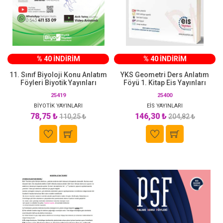
% 40 İNDİRİM
% 40 İNDİRİM
11. Sınıf Biyoloji Konu Anlatım
YKS Geometri Ders Anlatım
Föyleri Biyotik Yayınları
Föyü 1. Kitap Eis Yayınları
25419
25400
BİYOTİK YAYINLARI
EİS YAYINLARI
78,75 ₺
146,30 ₺
110,25 ₺
204,82 ₺