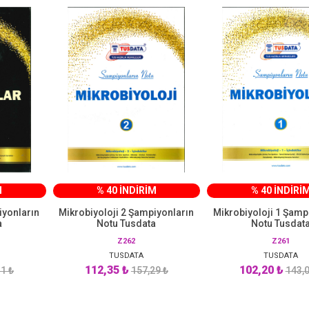
M
% 40 İNDİRİM
% 40 İNDİRİ
iyonların
Mikrobiyoloji 2 Şampiyonların
Mikrobiyoloji 1 Şamp
a
Notu Tusdata
Notu Tusdat
Z262
Z261
TUSDATA
TUSDATA
112,35 ₺
102,20 ₺
1 ₺
157,29 ₺
143,0