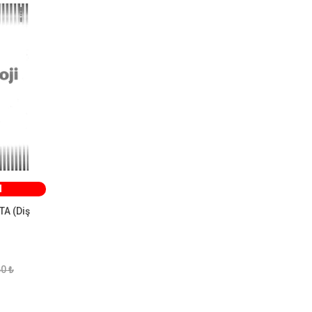
Macmillan
1
Can Yayınları
1
Beka Yayınları
1
Adres Yayınları
1
TUSWORLD
1
TUSDATA
1
Hedef Yayıncılık
1
Vize Akademik Yayıncılık
1
Literatür Yayınları
1
M
Güneş Tıp Kitabevleri
1
A (Diş
Ege Üniversitesi Basımevi
1
Prof.Dr. Mustafa ÜLGEN
1
Routledge
1
0 ₺
Takdim Yayınları
1
Tin Yayınları
1