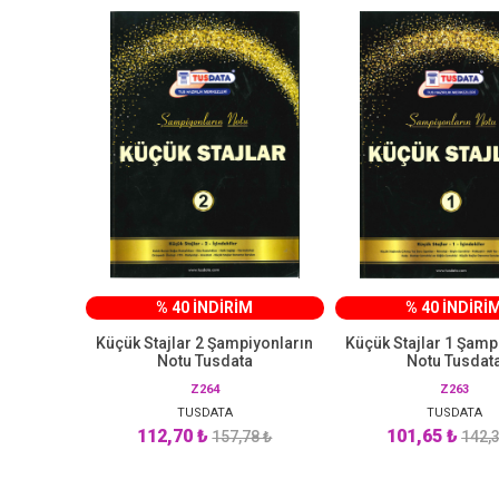
% 40 İNDİRİM
% 40 İNDİRİ
Küçük Stajlar 2 Şampiyonların
Küçük Stajlar 1 Şamp
Notu Tusdata
Notu Tusdat
Z264
Z263
TUSDATA
TUSDATA
112,70 ₺
101,65 ₺
157,78 ₺
142,3