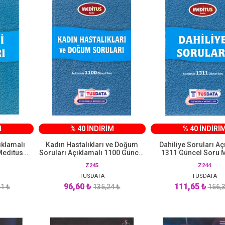
M
% 40 İNDİRİM
% 40 İNDİRİ
ıklamalı
Kadın Hastalıkları ve Doğum
Dahiliye Soruları Aç
Meditus
Soruları Açıklamalı 1100 Güncel
1311 Güncel Soru 
TA
Soru Meditus Serisi TUSDATA
Serisi TUSDA
Z245
Z244
TUSDATA
TUSDATA
96,60 ₺
111,65 ₺
1 ₺
135,24 ₺
156,3