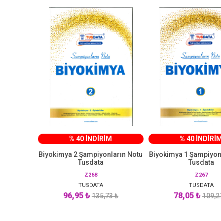
% 40 İNDİRİM
% 40 İNDİRİ
Biyokimya 2 Şampiyonların Notu
Biyokimya 1 Şampiyon
Tusdata
Tusdata
Z268
Z267
TUSDATA
TUSDATA
96,95 ₺
78,05 ₺
135,73 ₺
109,2