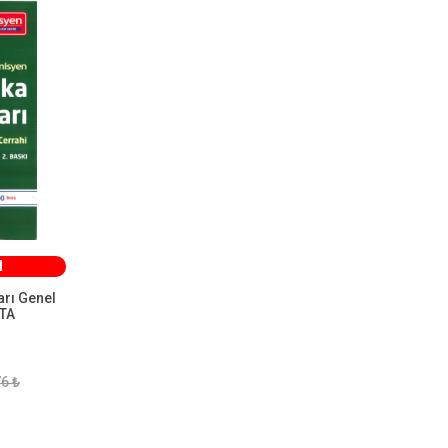
Tahlil Yayınları
1
Babil Kitap
1
Global Legal English Ltd
1
IUC University Press
1
Springer
1
Prep Vantage
1
CLE International
1
Telc
1
M
Ruh ve Madde Yayınları
1
arı Genel
Asos Yayınları
1
TA
tıpakademisi.com
1
Saunders
1
6 ₺
DUSDATA
1
ALi Acar
1