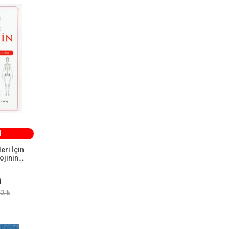
Ferhan Nizamlıoğlu
1
Optimist Yayınevi
1
Işık Yayınevi
1
M
eri İçin
ojinin
AYINEVİ
İ
2 ₺