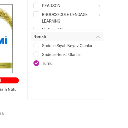
PEARSON
1
BROOKS/COLE CENGAGE
1
LEARNING
McGraw-Hill
1
Renkli
İstanbul Tıp Kitabevleri
1
Sadece Siyah Beyaz Olanlar
ELSEVIER
1
Sadece Renkli Olanlar
Hatiboğlu Yayınevi
1
Tümü
Nika Yayınevi
1
Hipokrat Yayıncılık
1
M
W. W. Norton & Company
1
arın Notu
Anı Yayıncılık
1
Arkadaş Yayınları
1
Ayrıntı Yayınları
1
9 ₺
Çizgi Kitabevi
1
Der Yayınları
1