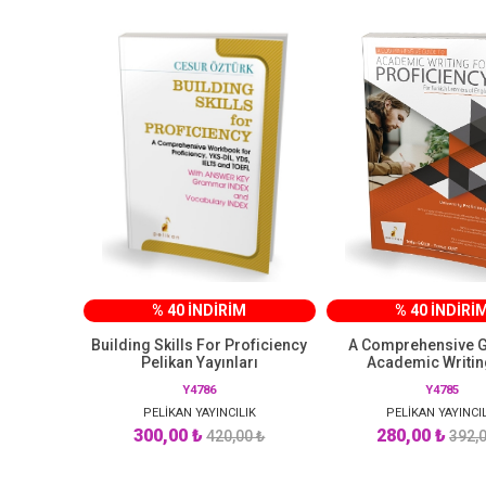
% 40 İNDİRİM
% 40 İNDİRİ
Building Skills For Proficiency
A Comprehensive G
Pelikan Yayınları
Academic Writin
Proficiency For T
Y4786
Y4785
Learners of English
PELİKAN YAYINCILIK
PELİKAN YAYINCI
Yayınevi
300,00 ₺
280,00 ₺
420,00 ₺
392,0