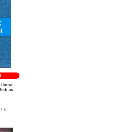
M
ıklamalı
Meditus
TA
1 ₺