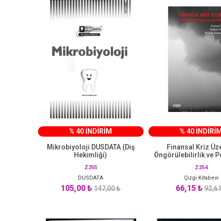
% 40 İNDİRİM
% 40 İNDİRİ
Mikrobiyoloji DUSDATA (Diş
Finansal Kriz Üz
Hekimliği)
Öngörülebilirlik ve Po
Çizgi Kitabev
Z255
Z254
DUSDATA
Çizgi Kitabevi
105,00 ₺
66,15 ₺
147,00 ₺
92,61