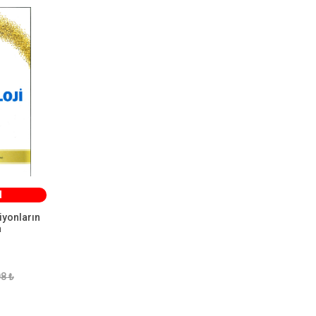
Dora Basım Yayın Dağıtım
1
Eğiten Kitap Yayınları
1
Eğitim Yayınevi
1
Ekin Basım Yayın
1
Grafiker Yayınları
1
İletişim Yayınları
1
İnsan Yayınları
1
College Physics, Global Edition
1
M
Remzi Kitabevi
1
Say Yayınları
iyonların
1
a
Kaknüs Yayınları
1
Diyanet İşleri Başkanlığı
1
8 ₺
Yayınları
Kırmızı Yayınları
1