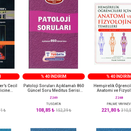
M
% 40 İNDİRİM
% 40 İNDİRİ
r's Cecil
Patoloji Soruları Açıklamalı 860
Hemşirelik Öğrencil
dicine
Güncel Soru Meditus Serisi
Anatomi ve Fizyol
TUSDATA
Temelleri PALME Y
Z249
Z248
TUSDATA
PALME YAYINEV
108,85 ₺
221,80 ₺
1 ₺
152,39 ₺
310,5