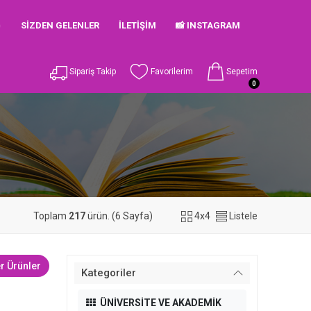

SIZDEN GELENLER
İLETIŞIM
📸 INSTAGRAM
Sipariş Takip
Favorilerim
Sepetim
0
Toplam
217
ürün. (6 Sayfa)
4x4
Listele
r Ürünler
Kategoriler
ÜNİVERSİTE VE AKADEMİK