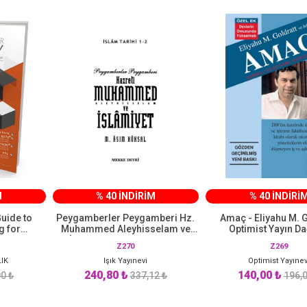
M
% 40 İNDİRİM
% 40 İNDİRİ
uide to
Peygamberler Peygamberi Hz.
Amaç - Eliyahu M. G
g for
Muhammed Aleyhisselam ve
Optimist Yayın Da
urkish
İslamiyet M. Asım Köksal
Z270
Z269
 Pelikan
LIK
Işık Yayınevi
Optimist Yayınev
240,80 ₺
140,00 ₺
0 ₺
337,12 ₺
196,0