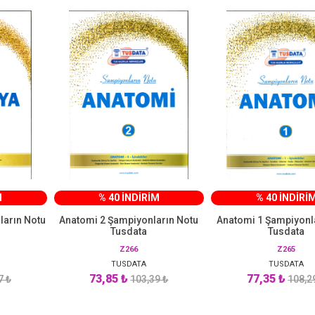
M
% 40 İNDİRİM
% 40 İNDİRİ
ların Notu
Anatomi 2 Şampiyonların Notu
Anatomi 1 Şampiyonl
Tusdata
Tusdata
Z266
Z265
TUSDATA
TUSDATA
73,85 ₺
77,35 ₺
7 ₺
103,39 ₺
108,2