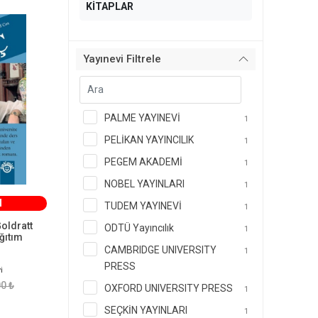
KİTAPLAR
Yayınevi Filtrele
PALME YAYINEVİ
1
PELİKAN YAYINCILIK
1
PEGEM AKADEMİ
1
NOBEL YAYINLARI
1
M
TUDEM YAYINEVİ
1
oldratt
ODTÜ Yayıncılık
1
ğıtım
CAMBRIDGE UNIVERSITY
1
PRESS
i
0 ₺
OXFORD UNIVERSITY PRESS
1
SEÇKİN YAYINLARI
1