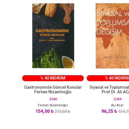
% 40 İNDİRİM
% 40 İNDİRİ
Gastronomide Güncel Konular
Siyasal ve Toplumsa
Ferhan Nizamlıoğlu
Prof.Dr. Ali A
Z260
Z259
Ferhan Nizamlıoğlu
ALi Acar
154,00 ₺
96,25 ₺
215,60 ₺
134,7