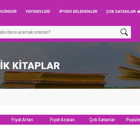
P GÖNDER
YAYINEVLERI
🎉YENİ EKLENENLER
ÇOK SATANLAR 
İK KİTAPLAR
Fiyat Artan
Fiyat Azalan
Çok Satanlar
Popüle