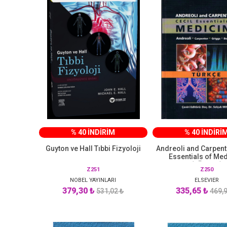
% 40 İNDİRİM
% 40 İNDİRİ
Guyton ve Hall Tıbbi Fizyoloji
Andreoli and Carpente
Essentials of Me
(TÜRKÇE)
Z251
Z250
NOBEL YAYINLARI
ELSEVIER
379,30 ₺
335,65 ₺
531,02 ₺
469,9