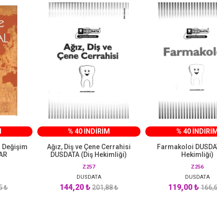
M
% 40 İNDİRİM
% 40 İNDİRİ
l Değişim
Ağız, Diş ve Çene Cerrahisi
Farmakoloi DUSDAT
CAR
DUSDATA (Diş Hekimliği)
Hekimliği)
Z257
Z256
DUSDATA
DUSDATA
144,20 ₺
119,00 ₺
5 ₺
201,88 ₺
166,6