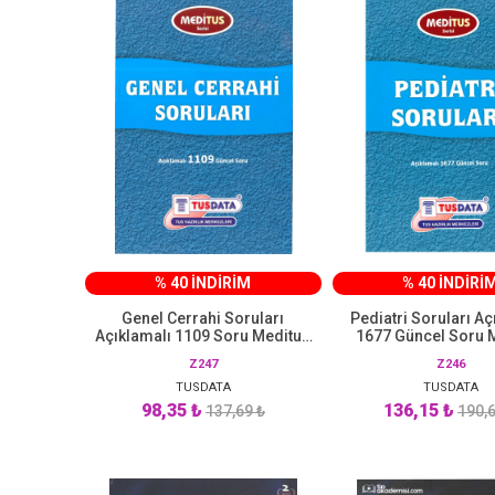
% 40 İNDİRİM
% 40 İNDİRİ
Genel Cerrahi Soruları
Pediatri Soruları Aç
Açıklamalı 1109 Soru Meditus
1677 Güncel Soru 
Serisi TUSDATA
Serisi TUSDA
Z247
Z246
TUSDATA
TUSDATA
98,35 ₺
136,15 ₺
137,69 ₺
190,6