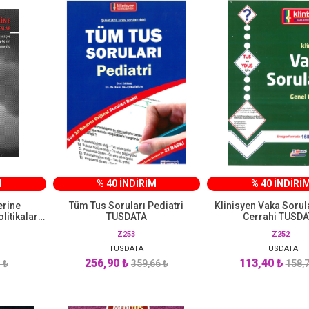
M
% 40 İNDİRİM
% 40 İNDİRİ
erine
Tüm Tus Soruları Pediatri
Klinisyen Vaka Sorul
litikalar
TUSDATA
Cerrahi TUSDA
i
Z253
Z252
TUSDATA
TUSDATA
256,90 ₺
113,40 ₺
 ₺
359,66 ₺
158,7