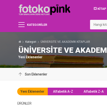
💥 KITA
KATEGORİLER
Kategori
ÜNİVERSİTE VE AKADEMİK KİTAPLAR
ÜNİVERSİTE VE AKADEM
Yeni Eklenenler
Yeni Eklenenler
Alfabetik A-Z
Alfabetik Z-A
ÜRÜNLER