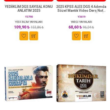
YEDİİKLİM DGS SAYISAL KONU
2025 KPSS ALES DGS 4 Adımda
ANLATIM 2025
Sözel Mantık Video Ders Notu
& Soru Bankası (Yelda Ünal)
Y3790
Y3619
Yargı Yayınları
YEDİ İKLİM YAYINLARI
YARGI YAYINLARI
109,90 ₺
68,60 ₺
153,86 ₺
96,04 ₺