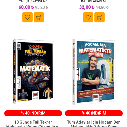
YARIÇAP YAYINLARI
İNDEKS AKADEMİ
68,00 ₺
32,00 ₺
95,20 ₺
44,80 ₺
% 40 İNDİRİM
% 40 İNDİRİM
10 Günde Full Tekrar
Tüm Adaylar İçin Hocam Ben
Matematik Video Çözümlü ve
Matematikte Sıfırım Konu