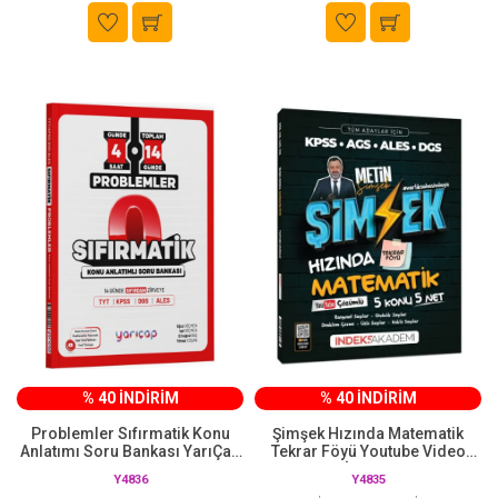
% 40 İNDİRİM
% 40 İNDİRİM
Problemler Sıfırmatik Konu
Şimşek Hızında Matematik
Anlatımı Soru Bankası YarıÇap
Tekrar Föyü Youtube Video
Yayınları
Çözümlü İndeks Akademi
Y4836
Y4835
Yayıncılık