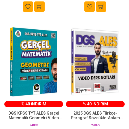
% 40 İNDİRİM
% 40 İNDİRİM
DGS KPSS TYT ALES Gerçel
2025 DGS ALES Türkçe-
Matematik Geometri Video
Paragraf Sözcükte-Anlam
Ders Kitabı F10 Yayınları
Sözel Mantık Video Ders
24882
Y3859
Notları Yargı Yayınları