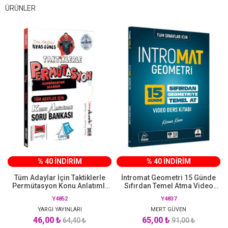
ÜRÜNLER
% 40 İNDİRİM
% 40 İNDİRİM
Tüm Adaylar İçin Taktiklerle
İntromat Geometri 15 Günde
Permütasyon Konu Anlatımlı
Sıfırdan Temel Atma Video
Soru Bankası Yargı Yayınları
Ders Kitabı Mert Hoca Yayınları
Y4852
Y4837
YARGI YAYINLARI
MERT GÜVEN
46,00 ₺
65,00 ₺
64,40 ₺
91,00 ₺