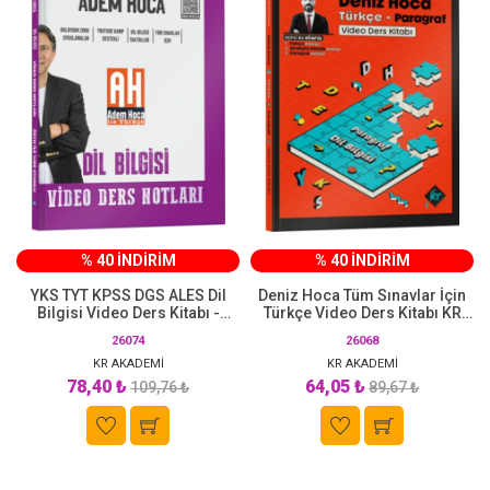
% 40 İNDİRİM
% 40 İNDİRİM
YKS TYT KPSS DGS ALES Dil
Deniz Hoca Tüm Sınavlar İçin
Bilgisi Video Ders Kitabı -
Türkçe Video Ders Kitabı KR
Adem Keleş KR Akademi
Akademi Yayınları
26074
26068
KR AKADEMİ
KR AKADEMİ
78,40 ₺
64,05 ₺
109,76 ₺
89,67 ₺