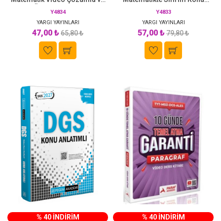
Konu Özetli Yargı Yayınları
Anlatımlı Soru Bankası Yargı
Y4834
Y4833
Yayınları
YARGI YAYINLARI
YARGI YAYINLARI
47,00 ₺
57,00 ₺
65,80 ₺
79,80 ₺
% 40 İNDİRİM
% 40 İNDİRİM