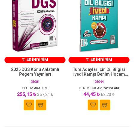
% 40 İNDİRİM
% 40 İNDİRİM
2025 DGS Konu Anlatımlı
Tüm Adaylar İçin Dil Bilgisi
Pegem Yayınları
İvedi Kampı Benim Hocam
Yayınları
25081
25044
PEGEM AKADEMİ
BENİM HOCAM YAYINLARI
255,15 ₺
44,45 ₺
357,21 ₺
62,23 ₺