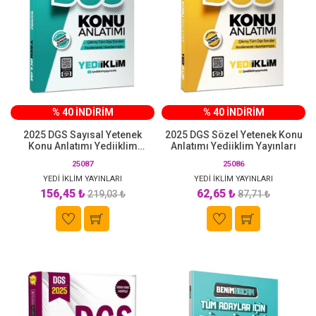
% 40 İNDİRİM
% 40 İNDİRİM
2025 DGS Sayısal Yetenek
2025 DGS Sözel Yetenek Konu
Konu Anlatımı Yediiklim
Anlatımı Yediiklim Yayınları
Yayınları
25087
25086
YEDİ İKLİM YAYINLARI
YEDİ İKLİM YAYINLARI
156,45 ₺
62,65 ₺
219,03 ₺
87,71 ₺