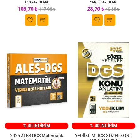
F10 YAYINLARI
YARGI YAYINLARI
105,70 ₺
28,70 ₺
147,98 ₺
40,18 ₺
% 40 İNDİRİM
% 40 İNDİRİM
2025 ALES DGS Matematik
YEDİİKLİM DGS SÖZEL KONU