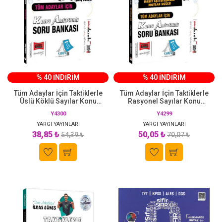
% 40 İNDİRİM
% 40 İNDİRİM
Tüm Adaylar İçin Taktiklerle
Tüm Adaylar İçin Taktiklerle
Üslü Köklü Sayılar Konu
Rasyonel Sayılar Konu
Anlatımlı Soru Bankası Yargı
Anlatımlı Soru Bankası Yargı
Y4300
Y4299
Yayınları
Yayınları
YARGI YAYINLARI
YARGI YAYINLARI
38,85 ₺
50,05 ₺
54,39 ₺
70,07 ₺