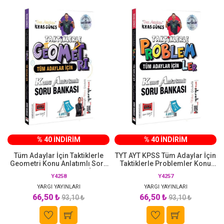
% 40 İNDİRİM
% 40 İNDİRİM
Tüm Adaylar İçin Taktiklerle
TYT AYT KPSS Tüm Adaylar İçin
Geometri Konu Anlatımlı Soru
Taktiklerle Problemler Konu
Bankası Yargı Yayınları İlyas
Anlatımlı Soru Bankası
Y4258
Y4257
Güneş
Çözümlü - İlyas Güneş Yargı
YARGI YAYINLARI
YARGI YAYINLARI
Yayınları
66,50 ₺
66,50 ₺
93,10 ₺
93,10 ₺