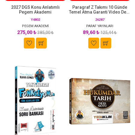
2027 DGS Konu Anlatımlı
Paragraf Z Takımı 10 Günde
Pegem Akademi
Temel Atma Garanti Video Ders
Kitabı Paraf Yayınları
Y4802
26287
PEGEM AKADEMİ
PARAF YAYINLARI
275,00 ₺
89,60 ₺
385,00 ₺
125,44 ₺