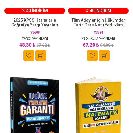
% 40 İNDİRİM
% 40 İNDİRİM
2025 KPSS Haritalarla
Tüm Adaylar İçin Hükümdar
Coğrafya Yargı Yayınları
Tarih Ders Notu Yediiklim
Yayınları
Y3608
Y3594
YARGI YAYINLARI
YEDİ İKLİM YAYINLARI
48,30 ₺
67,20 ₺
67,62 ₺
94,08 ₺