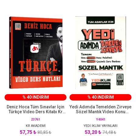
% 40 İNDİRİM
% 40 İNDİRİM
Deniz Hoca Tüm Sınavlar İçin
Yedi Adımda Temelden Zirveye
Türkçe Video Ders Kitabı Kr
Sözel Mantık Video Konu
Akademi Yayınları
Anlatımlı Video Çözümlü Soru
23761
Y4041
Bankası Yediiklim Yayınları
KR AKADEMİ
YEDİ İKLİM YAYINLARI
57,75 ₺
53,20 ₺
80,85 ₺
74,48 ₺