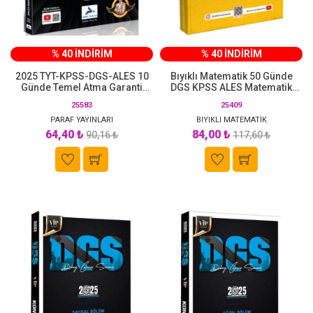
% 40 İNDİRİM
% 40 İNDİRİM
2025 TYT-KPSS-DGS-ALES 10
Bıyıklı Matematik 50 Günde
Günde Temel Atma Garanti
DGS KPSS ALES Matematik
Problemler Video Ders Kitabı
Kampı Video Ders Kitabı
25583
25409
Paraf Yayınları (Selim Yüksel
Bıyıklı Matematik)
PARAF YAYINLARI
BIYIKLI MATEMATİK
64,40 ₺
84,00 ₺
90,16 ₺
117,60 ₺