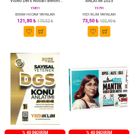
Video Ders Notları Benim
ANLATIM 2025
Hocam Yayınları
Y3811
Y3791
BENİM HOCAM YAYINLARI
YEDİ İKLİM YAYINLARI
121,80 ₺
73,50 ₺
170,52 ₺
102,90 ₺
% 40 İNDİRİM
% 40 İNDİRİM