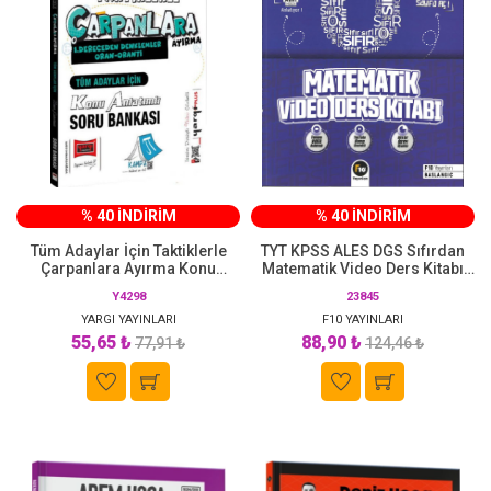
% 40 İNDİRİM
% 40 İNDİRİM
Tüm Adaylar İçin Taktiklerle
TYT KPSS ALES DGS Sıfırdan
Çarpanlara Ayırma Konu
Matematik Video Ders Kitabı
Anlatımlı Soru Bankası Yargı
F10 Yayınları
Y4298
23845
Yayınları
YARGI YAYINLARI
F10 YAYINLARI
55,65 ₺
88,90 ₺
77,91 ₺
124,46 ₺