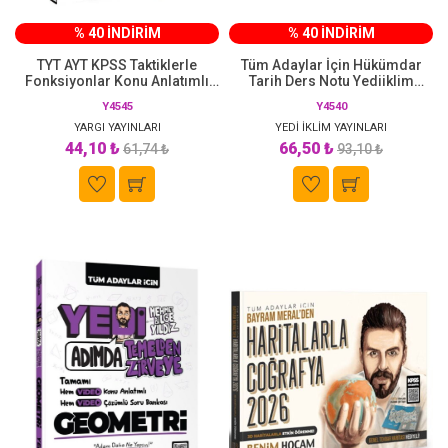
% 40 İNDİRİM
% 40 İNDİRİM
TYT AYT KPSS Taktiklerle
Tüm Adaylar İçin Hükümdar
Fonksiyonlar Konu Anlatımlı
Tarih Ders Notu Yediiklim
Soru Bankası Yargı Yayınları
Yayınları
Y4545
Y4540
YARGI YAYINLARI
YEDİ İKLİM YAYINLARI
44,10 ₺
66,50 ₺
61,74 ₺
93,10 ₺