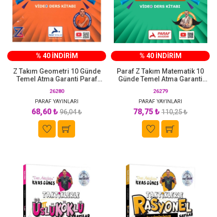
% 40 İNDİRİM
% 40 İNDİRİM
Z Takım Geometri 10 Günde
Paraf Z Takım Matematik 10
Temel Atma Garanti Paraf
Günde Temel Atma Garanti
Yayınları
Paraf Yayınları
26280
26279
PARAF YAYINLARI
PARAF YAYINLARI
68,60 ₺
78,75 ₺
96,04 ₺
110,25 ₺