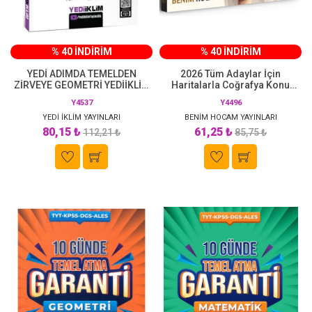
% 40 İNDİRİM
% 40 İNDİRİM
YEDİ ADIMDA TEMELDEN
2026 Tüm Adaylar İçin
ZİRVEYE GEOMETRİ YEDİİKLİM
Haritalarla Coğrafya Konu
YAYINLARI
Anlatımı Benim Hocam
Y4537
Y4496
Yayınları
YEDİ İKLİM YAYINLARI
BENİM HOCAM YAYINLARI
80,15 ₺
61,25 ₺
112,21 ₺
85,75 ₺