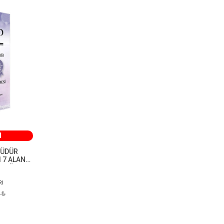
M
MÜDÜR
I 7 ALAN
ÜMLÜ
RI
 ₺