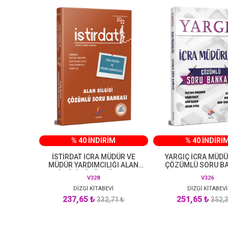
% 40 İNDİRİM
% 40 İNDİRİ
İSTİRDAT İCRA MÜDÜR VE
YARGIÇ İCRA MÜD
MÜDÜR YARDIMCILIĞI ALAN
ÇÖZÜMLÜ SORU B
BİLGİSİ ÇÖZÜMLÜ SORU
V328
V326
BANKASI
DİZGİ KİTABEVİ
DİZGİ KİTABEVİ
237,65 ₺
251,65 ₺
332,71 ₺
352,3