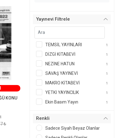
Yayınevi Filtrele
TEMSİL YAYINLARI
1
DİZGİ KİTABEVİ
1
NEZİNE HATUN
1
SAVAŞ YAYINEVİ
1
MAKRO KİTABEVİ
1
M
YETKİ YAYINCILIK
1
ĞÜ KONU
Ekin Basım Yayın
1
İ
Renkli
7 ₺
Sadece Siyah Beyaz Olanlar
Sadece Renkli Olanlar