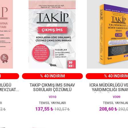
M
% 40 İNDİRİM
% 40 İNDİRİ
RLÜĞÜ
TAKİP ÇIKMIŞ İMS SINAV
İCRA MÜDÜRLÜĞÜ V
 MEVZUAT
SORULARI ÇÖZÜMLÜ
YARDIMCILIĞI SINA
ÇÖZÜMLÜ ALAN SOR
V310
V309
BASKI
RI
TEMSİL YAYINLARI
TEMSİL YAYINLA
137,55 ₺
208,60 ₺
2 ₺
192,57 ₺
292,0