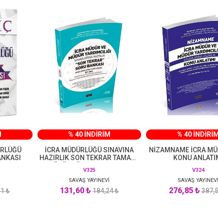
M
% 40 İNDİRİM
% 40 İNDİRİ
ÜRLÜĞÜ
İCRA MÜDÜRLÜĞÜ SINAVINA
NİZAMNAME İCRA M
ANKASI
HAZIRLIK SON TEKRAR TAMAMI
KONU ANLATI
ÇÖZÜMLÜ SORU BANKASI
V325
V324
SAVAŞ YAYINEVİ
SAVAŞ YAYINEV
131,60 ₺
276,85 ₺
1 ₺
184,24 ₺
387,5