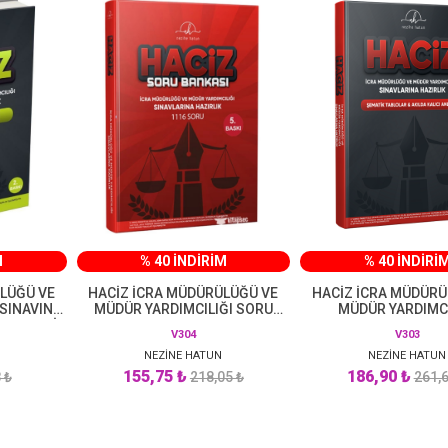
M
% 40 İNDİRİM
% 40 İNDİRİ
LÜĞÜ VE
HACİZ İCRA MÜDÜRÜLÜĞÜ VE
HACİZ İCRA MÜDÜRÜ
 SINAVINA
MÜDÜR YARDIMCILIĞI SORU
MÜDÜR YARDIMCI
DENEMESİ
BANKASI
SINAVLARINA HAZIRLI
V304
V303
TABLOLAR AKILDA 
NEZİNE HATUN
NEZİNE HATUN
ANLATIM
155,75 ₺
186,90 ₺
 ₺
218,05 ₺
261,6