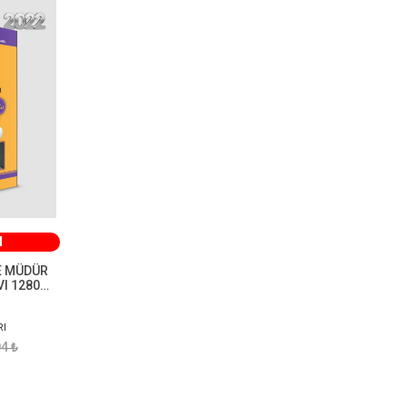
M
E MÜDÜR
VI 1280
USU 6.
RI
4 ₺