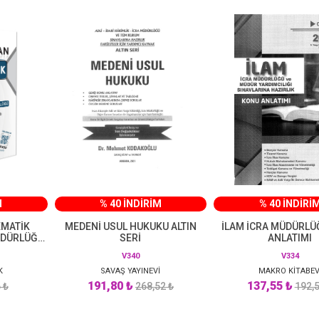
M
% 40 İNDİRİM
% 40 İNDİRİ
EMATİK
MEDENİ USUL HUKUKU ALTIN
İLAM İCRA MÜDÜRLÜ
ÜDÜRLÜĞÜ
SERİ
ANLATIMI
SI 2024
V340
V334
K
SAVAŞ YAYINEVİ
MAKRO KİTABEV
191,80 ₺
137,55 ₺
 ₺
268,52 ₺
192,5