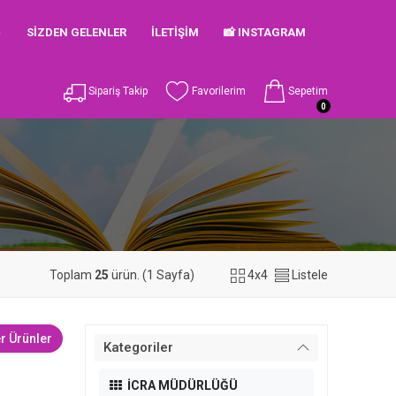

SIZDEN GELENLER
İLETIŞIM
📸 INSTAGRAM
Sipariş Takip
Favorilerim
Sepetim
0
Toplam
25
ürün. (1 Sayfa)
4x4
Listele
r Ürünler
Kategoriler
İCRA MÜDÜRLÜĞÜ