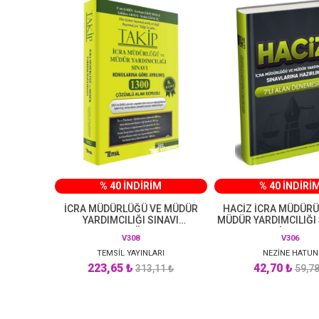
% 40 İNDİRİM
% 40 İNDİRİ
İCRA MÜDÜRLÜĞÜ VE MÜDÜR
HACİZ İCRA MÜDÜRÜ
YARDIMCILIĞI SINAVI
MÜDÜR YARDIMCILIĞI
KONULARINA GÖRE AYRILMIŞ
HAZIRLIK 7'Lİ ALAN 
V308
V306
1300 ÇÖZÜMLÜ ALAN SORUSU
TEMSİL YAYINLARI
NEZİNE HATUN
223,65 ₺
42,70 ₺
313,11 ₺
59,78