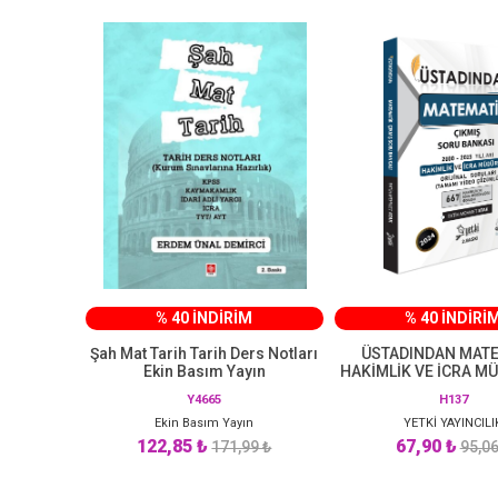
% 40 İNDİRİM
% 40 İNDİRİ
Şah Mat Tarih Tarih Ders Notları
ÜSTADINDAN MAT
Ekin Basım Yayın
HAKİMLİK VE İCRA M
ÇIKMIŞ SORU BANKA
Y4665
H137
Ekin Basım Yayın
YETKİ YAYINCILI
122,85 ₺
67,90 ₺
171,99 ₺
95,06