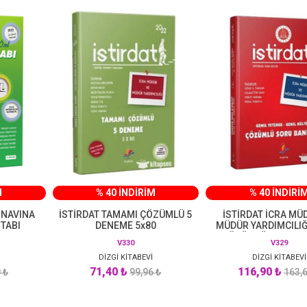
M
% 40 İNDİRİM
% 40 İNDİRİ
INAVINA
İSTİRDAT TAMAMI ÇÖZÜMLÜ 5
İSTİRDAT İCRA MÜ
İTABI
DENEME 5x80
MÜDÜR YARDIMCILIĞ
ÇÖZÜMLÜ SORU B
V330
V329
DİZGİ KİTABEVİ
DİZGİ KİTABEVİ
71,40 ₺
116,90 ₺
 ₺
99,96 ₺
163,6