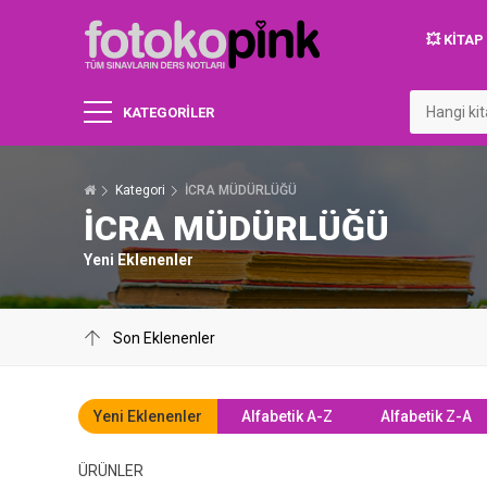
💥 KITA
KATEGORİLER
Kategori
İCRA MÜDÜRLÜĞÜ
İCRA MÜDÜRLÜĞÜ
Yeni Eklenenler
Yeni Eklenenler
Alfabetik A-Z
Alfabetik Z-A
ÜRÜNLER