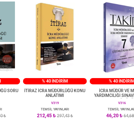
M
% 40 İNDİRİM
% 40 İNDİRİ
ÜĞÜ SORU
İTİRAZ İCRA MÜDÜRLÜĞÜ KONU
İCRA MÜDÜR VE 
ANLATIMI
YARDIMCILIĞI SINAV
DENEMESİ ÇÖZ
V319
V316
RI
TEMSİL YAYINLARI
TEMSİL YAYINLA
212,45 ₺
46,20 ₺
0 ₺
297,43 ₺
64,68