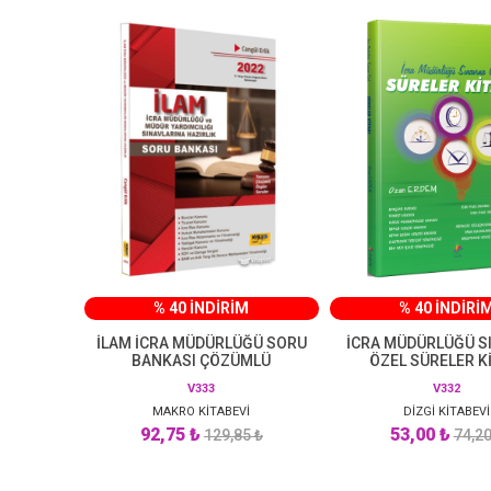
% 40 İNDİRİM
% 40 İNDİRİ
İLAM İCRA MÜDÜRLÜĞÜ SORU
İCRA MÜDÜRLÜĞÜ S
BANKASI ÇÖZÜMLÜ
ÖZEL SÜRELER K
V333
V332
MAKRO KİTABEVİ
DİZGİ KİTABEVİ
92,75 ₺
53,00 ₺
129,85 ₺
74,20