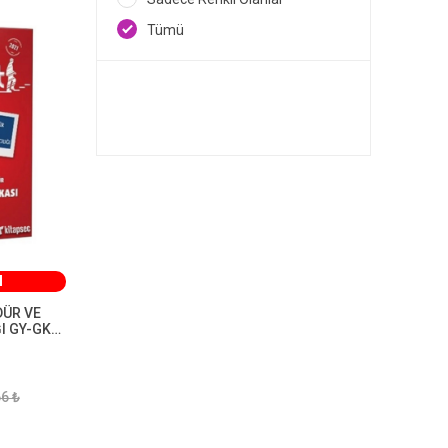
Tümü
M
DÜR VE
I GY-GK
ANKASI
6 ₺