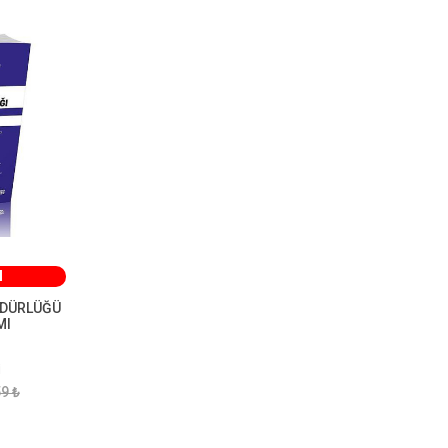
M
ÜDÜRLÜĞÜ
MI
İ
9 ₺