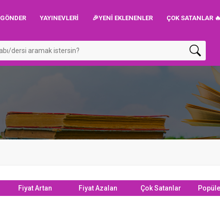
P GÖNDER
YAYINEVLERI
🎉YENİ EKLENENLER
ÇOK SATANLAR 
Fiyat Artan
Fiyat Azalan
Çok Satanlar
Popüle