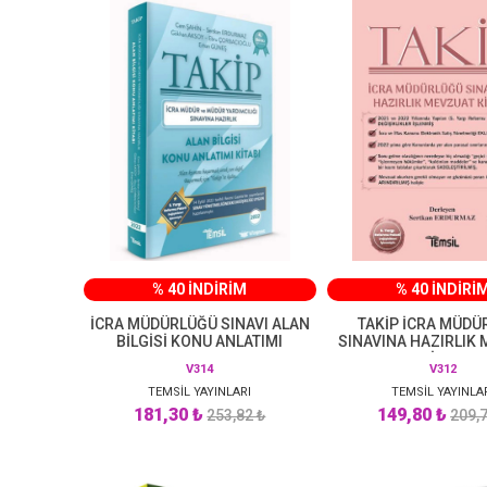
% 40 İNDİRİM
% 40 İNDİRİ
İCRA MÜDÜRLÜĞÜ SINAVI ALAN
TAKİP İCRA MÜDÜ
BİLGİSİ KONU ANLATIMI
SINAVINA HAZIRLIK
KİTABI
V314
V312
TEMSİL YAYINLARI
TEMSİL YAYINLA
181,30 ₺
149,80 ₺
253,82 ₺
209,7