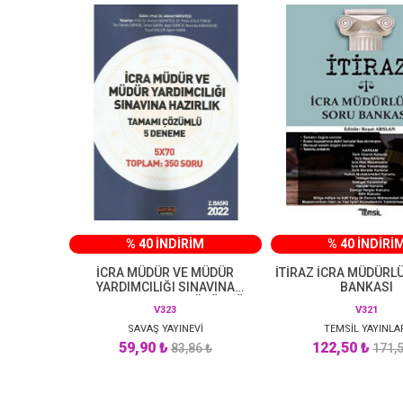
% 40 İNDİRİM
% 40 İNDİRİ
İCRA MÜDÜR VE MÜDÜR
İTİRAZ İCRA MÜDÜRL
YARDIMCILIĞI SINAVINA
BANKASI
HAZIRLIK TAMAMI ÇÖZÜMLÜ 5
V323
V321
DENEME 5*70 350 SORU
SAVAŞ YAYINEVİ
TEMSİL YAYINLA
59,90 ₺
122,50 ₺
83,86 ₺
171,5