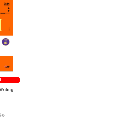
M
Writing
9 ₺