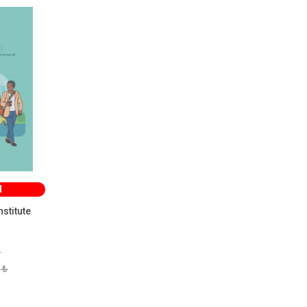
M
stitute
r
 ₺