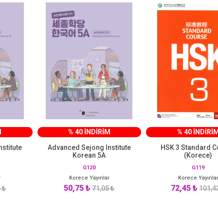
M
% 40 İNDİRİM
% 40 İNDİRİ
stitute
Advanced Sejong Institute
HSK 3 Standard C
Korean 5A
(Korece)
G120
G119
r
Korece Yayınlar
Korece Yayınla
50,75 ₺
72,45 ₺
 ₺
71,05 ₺
101,4