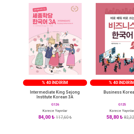
% 40 İNDİRİM
% 40 İNDİRİ
Intermediate King Sejong
Business Korea
Institute Korean 3A
G126
G125
Korece Yayınlar
Korece Yayınla
84,00 ₺
58,80 ₺
117,60 ₺
82,32