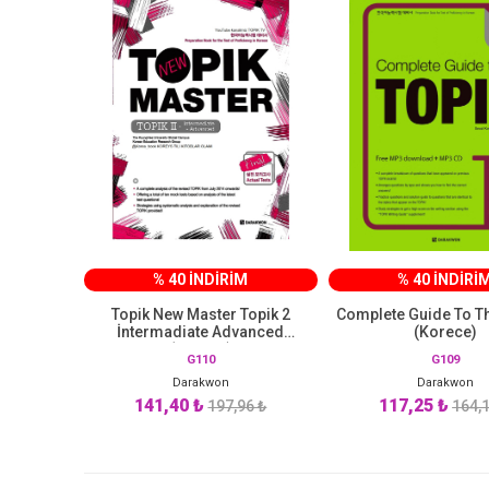
% 40 İNDİRİM
% 40 İNDİRİ
Topik New Master Topik 2
Complete Guide To The
İntermadiate Advanced
(Korece)
(Korece)
G110
G109
Darakwon
Darakwon
141,40 ₺
117,25 ₺
197,96 ₺
164,1