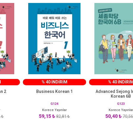
M
% 40 İNDİRİM
% 40 İNDİRİ
n 2
Business Korean 1
Advanced Sejong In
Korean 6B
G124
G123
r
Korece Yayınlar
Korece Yayınla
59,15 ₺
50,40 ₺
 ₺
82,81 ₺
70,56