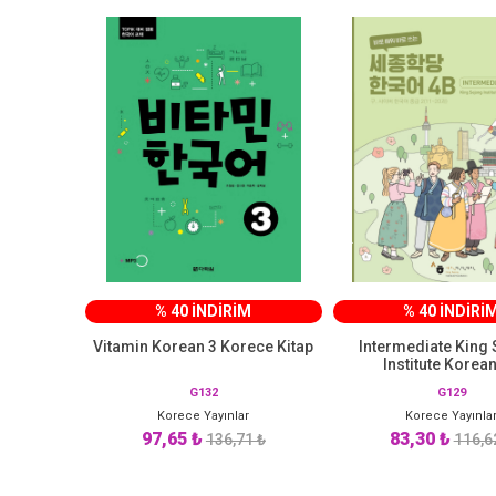
% 40 İNDİRİM
% 40 İNDİRİ
Vitamin Korean 3 Korece Kitap
Intermediate King
Institute Korea
G132
G129
Korece Yayınlar
Korece Yayınla
97,65 ₺
83,30 ₺
136,71 ₺
116,6