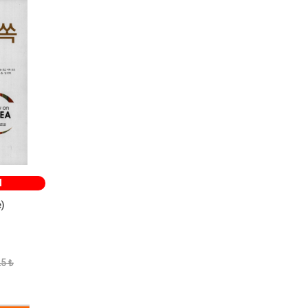
M
e)
5 ₺