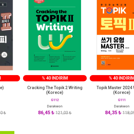
M
% 40 İNDİRİM
% 40 İNDİRİ
e)
Cracking The Topik 2 Writing
Topik Master 2024 
(Korece)
(Korece)
G112
G111
Darakwon
Darakwon
86,45 ₺
84,35 ₺
0 ₺
121,03 ₺
118,0