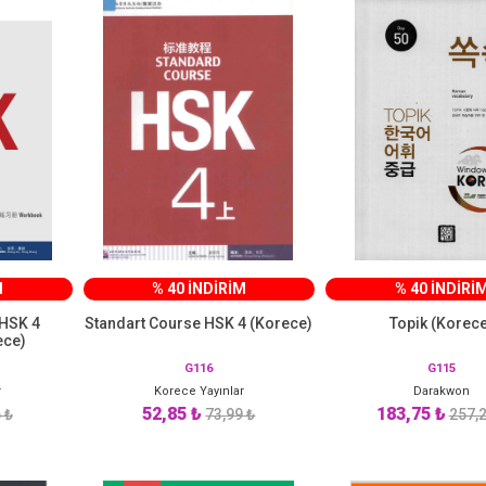
M
% 40 İNDİRİM
% 40 İNDİRİ
HSK 4
Standart Course HSK 4 (Korece)
Topik (Korec
ece)
G116
G115
r
Korece Yayınlar
Darakwon
52,85 ₺
183,75 ₺
 ₺
73,99 ₺
257,2