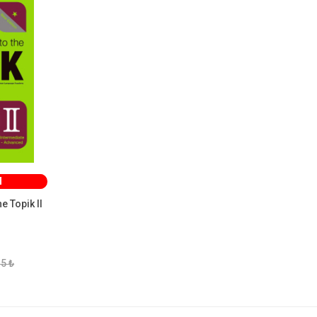
M
 Topik II
5 ₺