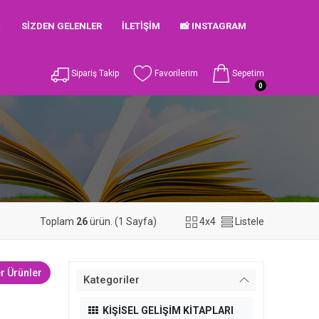

SIZDEN GELENLER
İLETIŞIM
📸 INSTAGRAM
Sipariş Takip
Favorilerim
Sepetim
0
Toplam
26
ürün. (1 Sayfa)
4x4
Listele
r Ürünler
Kategoriler
KİŞİSEL GELİŞİM KİTAPLARI