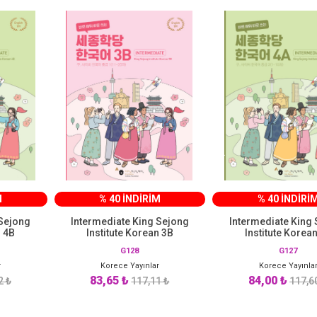
M
% 40 İNDİRİM
% 40 İNDİRİ
 Sejong
Intermediate King Sejong
Intermediate King
n 4B
Institute Korean 3B
Institute Korea
G128
G127
r
Korece Yayınlar
Korece Yayınla
83,65 ₺
84,00 ₺
2 ₺
117,11 ₺
117,6