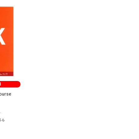
M
ourse
r
3 ₺