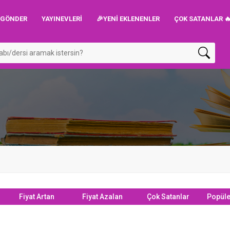
P GÖNDER
YAYINEVLERI
🎉YENİ EKLENENLER
ÇOK SATANLAR 
Fiyat Artan
Fiyat Azalan
Çok Satanlar
Popüle