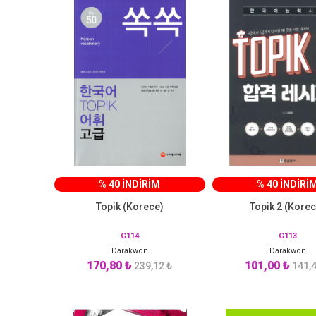
% 40 İNDİRİM
% 40 İNDİRİ
Topik (Korece)
Topik 2 (Korec
G114
G113
Darakwon
Darakwon
170,80 ₺
101,00 ₺
239,12 ₺
141,4