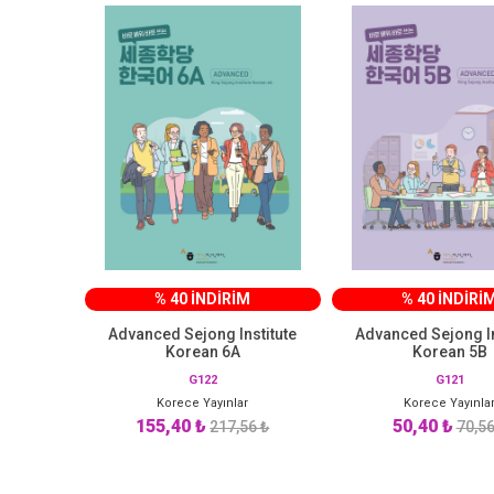
% 40 İNDİRİM
% 40 İNDİRİ
Advanced Sejong Institute
Advanced Sejong In
Korean 6A
Korean 5B
G122
G121
Korece Yayınlar
Korece Yayınla
155,40 ₺
50,40 ₺
217,56 ₺
70,56