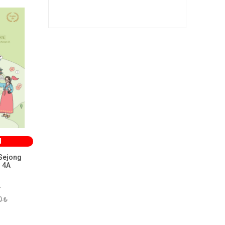
M
 Sejong
n 4A
r
0 ₺