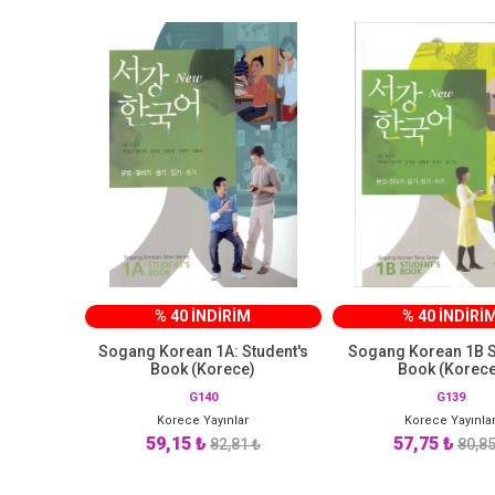
% 40 İNDİRİM
% 40 İNDİRİ
Sogang Korean 1A: Student's
Sogang Korean 1B S
Book (Korece)
Book (Korece
G140
G139
Korece Yayınlar
Korece Yayınla
59,15 ₺
57,75 ₺
82,81 ₺
80,85