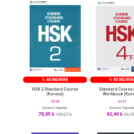
% 40 İNDİRİM
% 40 İNDİRİ
HSK 2 Standard Course
Standard Course 
(Korece)
Workbook (Kor
G118
G117
Korece Yayınlar
Korece Yayınla
78,05 ₺
43,40 ₺
109,27 ₺
60,76