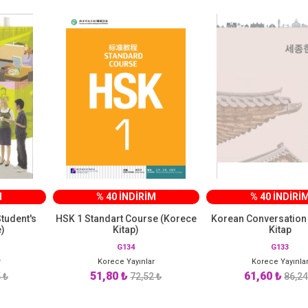
M
% 40 İNDİRİM
% 40 İNDİRİ
tudent's
HSK 1 Standart Course (Korece
Korean Conversation
)
Kitap)
Kitap
G134
G133
r
Korece Yayınlar
Korece Yayınla
51,80 ₺
61,60 ₺
 ₺
72,52 ₺
86,24