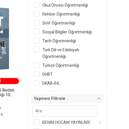
Okul Öncesi Öğretmenliği
Rehber Öğretmenliği
Sınıf Öğretmenliği
Sosyal Bilgiler Öğretmenliği
Tarih Öğretmenliği
Türk Dili ve Edebiyatı
Öğretmenliği
Türkçe Öğretmenliği
DHBT
M
DKAB-İHL
S Beden
iği 10
Yayınevi Filtrele
İndeks
ılık
İ
 ₺
BENİM HOCAM YAYINLARI
1