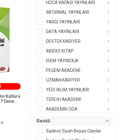
HOCA KAFASI YAYINLARI
1
İNFORMAL YAYINLARI
1
YARGI YAYINLARI
1
DATA YAYINLARI
1
DESTEK KARİYER
1
İNDEKS KİTAP
1
İSEM YAYINCILIK
1
PEGEM AKADEMİ
1
UZMAN KARİYER
1
M
YEDİ İKLİM YAYINLARI
1
n Kültürü
TERCİH AKADEMİ
1
 7 Deneme
ınları
AKADEMİK ODA
1
I
ALİ ÖZBEK
1
Renkli
 ₺
BAYRAKTARUZEM AKADEMİ
1
Sadece Siyah Beyaz Olanlar
BİRDEM YAYINCILIK
1