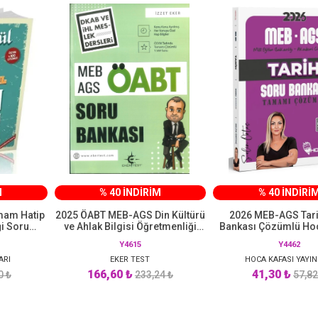
M
% 40 İNDİRİM
% 40 İNDİRİ
İmam Hatip
2025 ÖABT MEB-AGS Din Kültürü
2026 MEB-AGS Tari
ği Soru
ve Ahlak Bilgisi Öğretmenliği
Bankası Çözümlü Hoc
ahayyül
Soru Bankası Çözümlü Eker Test
Yayınları
Y4615
Y4462
Yayınları
ARI
EKER TEST
HOCA KAFASI YAYIN
166,60 ₺
41,30 ₺
0 ₺
233,24 ₺
57,82