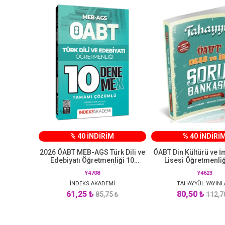
% 40 İNDİRİM
% 40 İNDİRİ
2026 ÖABT MEB-AGS Türk Dili ve
ÖABT Din Kültürü ve 
Edebiyatı Öğretmenliği 10
Lisesi Öğretmenli
DenemeX Çözümlü İndeks
Bankası Çözümlü T
Y4708
Y4623
Akademi Yayıncılık
Yayınları
İNDEKS AKADEMİ
TAHAYYÜL YAYINL
61,25 ₺
80,50 ₺
85,75 ₺
112,7