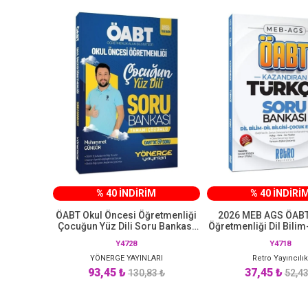
% 40 İNDİRİM
% 40 İNDİRİ
ÖABT Okul Öncesi Öğretmenliği
2026 MEB AGS ÖABT
Çocuğun Yüz Dili Soru Bankası
Öğretmenliği Dil Bilim-
Tamamı Çözümlü Yönerge
Çocuk Edebiyatı Sor
Y4728
Y4718
Yayınları
Retro Kitap
YÖNERGE YAYINLARI
Retro Yayıncılı
93,45 ₺
37,45 ₺
130,83 ₺
52,43