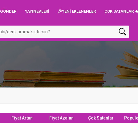
P GÖNDER
YAYINEVLERI
🎉YENİ EKLENENLER
ÇOK SATANLAR 
Fiyat Artan
Fiyat Azalan
Çok Satanlar
Popüle