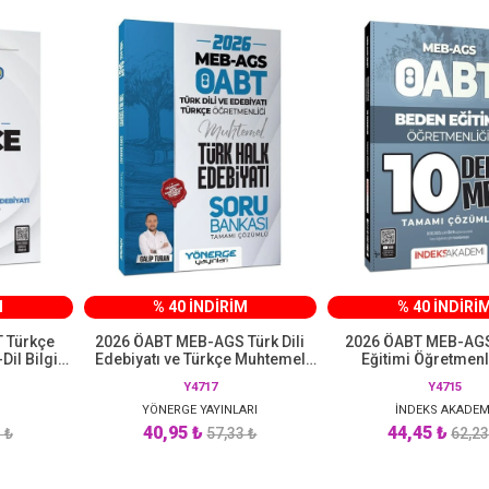
M
% 40 İNDİRİM
% 40 İNDİRİ
 Türkçe
2026 ÖABT MEB-AGS Türk Dili
2026 ÖABT MEB-AG
Dil Bilgisi
Edebiyatı ve Türkçe Muhtemel
Eğitimi Öğretmenl
u Bankası
Türk Halk Edebiyatı Soru Bankası
DenemeX Çözümlü 
Y4717
Y4715
Çözümlü Yönerge Yayınları
Akademi Yayınc
k
YÖNERGE YAYINLARI
İNDEKS AKADEM
40,95 ₺
44,45 ₺
 ₺
57,33 ₺
62,23