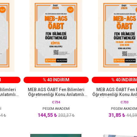
M
% 40 İNDİRİM
% 40 İNDİRİ
ilimleri
MEB AGS ÖABT Fen Bilimleri
MEB AGS ÖABT Fen B
nlatımlı
Öğretmenliği Konu Anlatımlı
Öğretmenliği Konu Anl
ademi
KİMYA Pegem Akademi
BİLİMİ - ASTRONOMİ
C734
C733
BİLİMİ Pegem Ak
İ
PEGEM AKADEMİ
PEGEM AKADEM
144,55 ₺
31,85 ₺
4 ₺
202,37 ₺
44,59