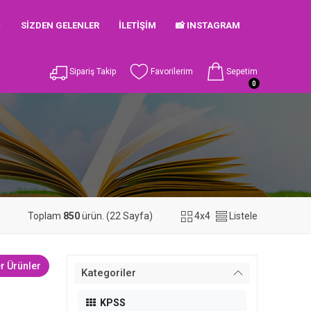

SIZDEN GELENLER
İLETIŞIM
📸 INSTAGRAM
Sipariş Takip
Favorilerim
Sepetim
0
Toplam
850
ürün. (22 Sayfa)
4x4
Listele
r Ürünler
Kategoriler
KPSS