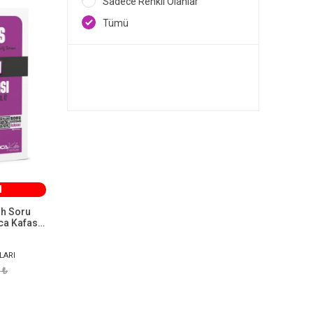
Sadece Renkli Olanlar
DDY YAYINLARI
1
Tümü
DEFNE AKADEMİ
1
DİJİTAL HOCA AKADEMİ
1
DİZGİ KİTAP YAYINLARI
1
DÖRT KALEM YAYINLARI
1
FATİH AVCI
1
Adem Çoban - Mustafa Çoban
1
HİKMET ARACI
1
M
KADİR KOÇ AKADEMİ
1
h Soru
KODY YAYINEVİ
1
a Kafası
KUZEY AKADEMİ YAYINLARI
1
LİDER YAYINLARI
LARI
1
 ₺
MUHAMMET CARMAN
1
NOBEL YAYINLARI
1