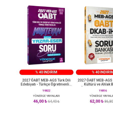
% 40 İNDİRİM
% 40 İNDİRİ
2027 ÖABT MEB-AGS Türk Dili
2027 ÖABT MEB-AGS 
Edebiyatı - Türkçe Öğretmenliği
Kültürü ve Ahlak B
Muhtevam Yazar Eser Soru
Öğretmenliği Soru 
Y4822
Y4816
Bankası Çözümlü Yönerge
Çözümlü Yönerge Ya
YÖNERGE YAYINLARI
Yayınları
YÖNERGE YAYINL
46,00 ₺
62,00 ₺
64,40 ₺
86,80