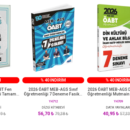
M
% 40 İNDİRİM
% 40 İNDİRİ
BT Fen
2026 ÖABT MEB-AGS Sınıf
2026 ÖABT MEB-AGS Di
ği Tamamı
Öğretmenliği 7 Deneme Fasikül
Öğretmenliği Mutmain
sı Pegem
Çözümlü Dizgi Kitap Yayınları
Çözümlü Data Yay
Y4712
Y4709
İ
DİZGİ KİTABEVİ
DATA YAYINLAR
56,70 ₺
40,95 ₺
9 ₺
79,38 ₺
57,33