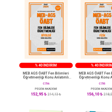
% 40 İNDİRİM
% 40 İNDİRİ
MEB AGS ÖABT Fen Bilimleri
MEB AGS ÖABT Fen B
Öğretmenliği Konu Anlatımlı
Öğretmenliği Konu A
BİYOLOJİ Pegem Akademi
FİZİK Pegem Ak
C736
C735
PEGEM AKADEMİ
PEGEM AKADEM
152,95 ₺
156,10 ₺
214,13 ₺
218,5