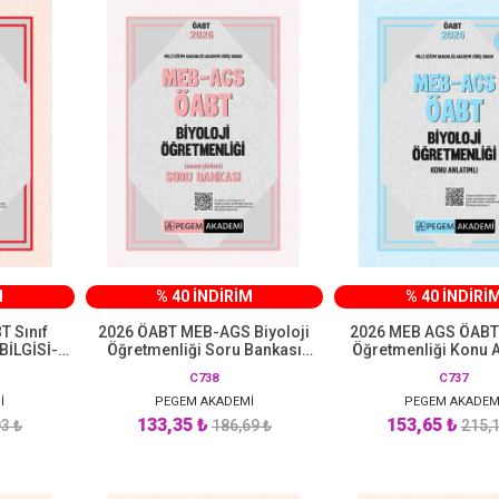
M
% 40 İNDİRİM
% 40 İNDİRİ
 Sınıf
2026 ÖABT MEB-AGS Biyoloji
2026 MEB AGS ÖABT 
BİLGİSİ-
Öğretmenliği Soru Bankası
Öğretmenliği Konu A
ı Çözümlü
Çözümlü Pegem Akademi
Pegem Yayınla
C738
C737
 Akademi
Yayınları
İ
PEGEM AKADEMİ
PEGEM AKADEM
133,35 ₺
153,65 ₺
3 ₺
186,69 ₺
215,1