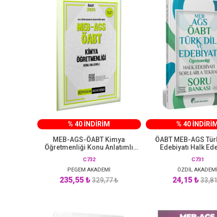
% 40 İNDİRİM
% 40 İNDİRİ
MEB-AGS-ÖABT Kimya
ÖABT MEB-AGS Türk 
Öğretmenliği Konu Anlatımlı
Edebiyatı Halk Ede
Pegem Akademi Yayıncılık
Sorularla Tekrar Sor
C732
C731
Çözümlü Özdil A
PEGEM AKADEMİ
ÖZDİL AKADEM
Yayınları
235,55 ₺
24,15 ₺
329,77 ₺
33,81