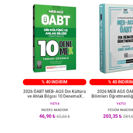
% 40 İNDİRİM
% 40 İNDİRİ
2026 ÖABT MEB-AGS Din Kültürü
2026 MEB AGS ÖA
ve Ahlak Bilgisi 10 DenemeX
Bilimleri Öğretmenli
Çözümlü İndeks Akademi
Çözümlü Soru Banka
Y4714
Y4713
Yayıncılık
İNDEKS AKADEMİ
PEGEM AKADEM
46,90 ₺
203,35 ₺
65,66 ₺
284,6