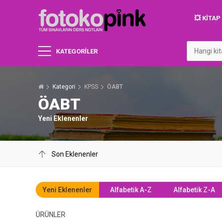
💥 KITA
KATEGORİLER
Kategori
KPSS
ÖABT
ÖABT
Yeni Eklenenler
Yeni Eklenenler
Alfabetik A-Z
Alfabetik Z-A
ÜRÜNLER