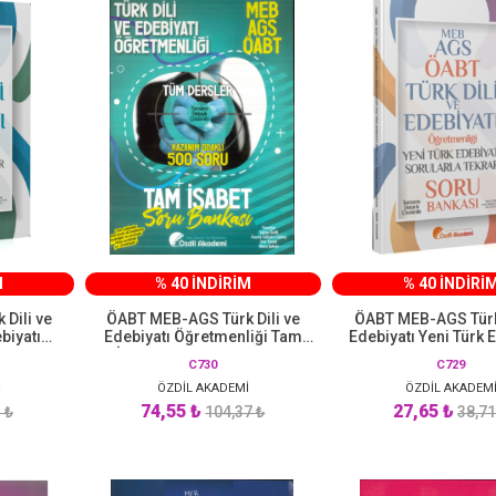
M
% 40 İNDİRİM
% 40 İNDİRİ
Dili ve
ÖABT MEB-AGS Türk Dili ve
ÖABT MEB-AGS Türk 
biyatı
Edebiyatı Öğretmenliği Tam
Edebiyatı Yeni Türk 
u Bankası
İsabet 500 Soru Bankası
Sorularla Tekrar Sor
C730
C729
kademi
Çözümlü Özdil Akademi
Çözümlü Özdil A
İ
ÖZDİL AKADEMİ
Yayınları
ÖZDİL AKADEM
Yayınları
74,55 ₺
27,65 ₺
 ₺
104,37 ₺
38,71