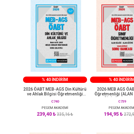
% 40 İNDİRİM
% 40 İNDİRİ
2026 ÖABT MEB-AGS Din Kültürü
2026 MEB AGS ÖABT
ve Ahlak Bilgisi Öğretmenliği
Öğretmenliği (ALAN 
Konu Anlatımlı Pegem Akademi
ALAN EĞİTİMİ) Tamam
C740
C739
Yayınları
Soru Bankası Pegem
PEGEM AKADEMİ
PEGEM AKADEM
239,40 ₺
194,95 ₺
335,16 ₺
272,9