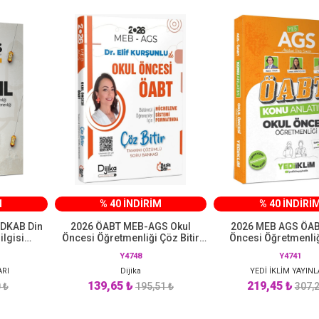
M
% 40 İNDİRİM
% 40 İNDİRİ
DKAB Din
2026 ÖABT MEB-AGS Okul
2026 MEB AGS ÖAB
ilgisi
Öncesi Öğretmenliği Çöz Bitir
Öncesi Öğretmenli
Bankası
Soru Bankası Çözümlü Dijika
Anlatımı Yediiklim Y
Y4748
Y4741
yınları
Yayınları
ARI
Dijika
YEDİ İKLİM YAYINL
139,65 ₺
219,45 ₺
 ₺
195,51 ₺
307,2