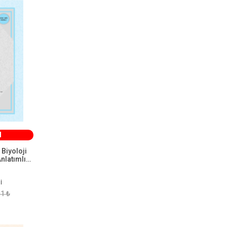
ÖMÜR HOCA EDEBİYAT ÖABT
1
ÖZDİL AKADEMİ
1
PARLAYAN İŞLER
1
SATÜRN YAYINLARI
1
SPOR VE YAŞAM YAYINLARI
1
ŞARA AKADEMİ
1
TAHAYYÜL YAYINLARI
1
TKM AKADEMİ
1
TÜRKÇE ÖABTDEYİZ
1
M
YÖNERGE YAYINLARI
1
Biyoloji
nlatımlı
YÜKSEL KELEŞ
1
rı
İBRAHİM DEDEGİL - UĞUR
1
İ
DEMİRCİ
1 ₺
İBRAHİM KILIÇ
1
Furkan Palabıyık
1