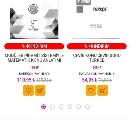
% 40 İNDİRİM
% 40 İNDİRİM
MODÜLER PİRAMİT SİSTEMİYLE
ÇEVİR KONU ÇEVİR SORU
MATEMATİK KONU ANLATIMI
TÜRKÇE
1954F
2054F
KAREKÖK YAYINLARI
İNOVASYON YAYINCILIK
110,95 ₺
54,95 ₺
155,33 ₺
76,93 ₺