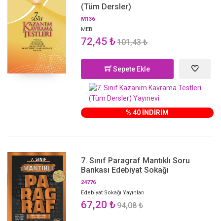
(Tüm Dersler)
M136
MEB
72,45 ₺
101,43 ₺
Sepete Ekle
% 40 İNDİRİM
7. Sınıf Paragraf Mantıklı Soru
Bankası Edebiyat Sokağı
24776
Edebiyat Sokağı Yayınları
67,20 ₺
94,08 ₺