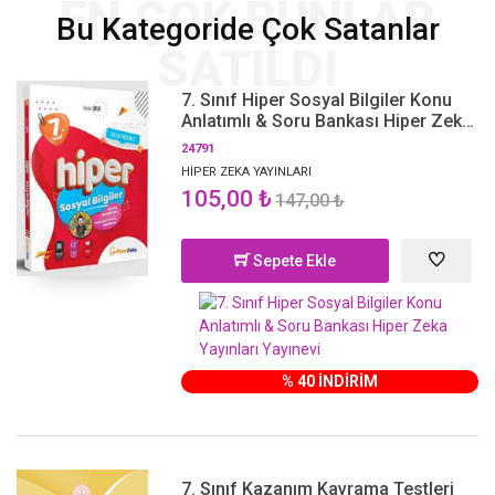
EN ÇOK BUNLAR
Bu Kategoride Çok Satanlar
SATILDI
7. Sınıf Hiper Sosyal Bilgiler Konu
Anlatımlı & Soru Bankası Hiper Zeka
Yayınları
24791
HİPER ZEKA YAYINLARI
105,00 ₺
147,00 ₺
Sepete Ekle
% 40 İNDİRİM
7. Sınıf Kazanım Kavrama Testleri