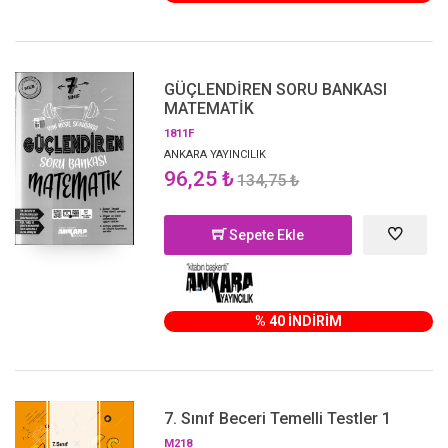
GÜÇLENDİREN SORU BANKASI
MATEMATİK
1811F
ANKARA YAYINCILIK
96,25 ₺
134,75 ₺
Sepete Ekle
% 40 İNDİRİM
7. Sınıf Beceri Temelli Testler 1
M218