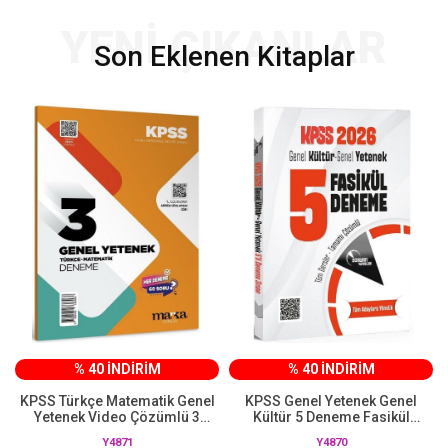
YENİ ÇIKANLAR
Son Eklenen Kitaplar
% 40 İNDİRİM
% 40 İNDİRİM
KPSS Türkçe Matematik Genel
KPSS Genel Yetenek Genel
Yetenek Video Çözümlü 3
Kültür 5 Deneme Fasikül
Deneme Sınavı Marka Yayınları
Çözümlü Doktrin Yayınları
Y4871
Y4870