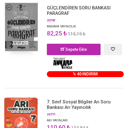
GÜÇLENDİREN SORU BANKASI
PARAGRAF
2074F
ANKARA YAYINCILIK
82,25 ₺
115,15 ₺
Sepete Ekle
% 40 İNDİRİM
7. Sınıf Sosyal Bilgiler Arı Soru
Bankası Arı Yayıncılık
24771
ARI YAYINLARI
110,60 ₺
154,84 ₺