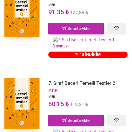
MEB
91,35 ₺
127,89 ₺
Sepete Ekle
% 40 İNDİRİM
7. Sınıf Beceri Temelli Testler 2
M219
MEB
80,15 ₺
112,21 ₺
Sepete Ekle