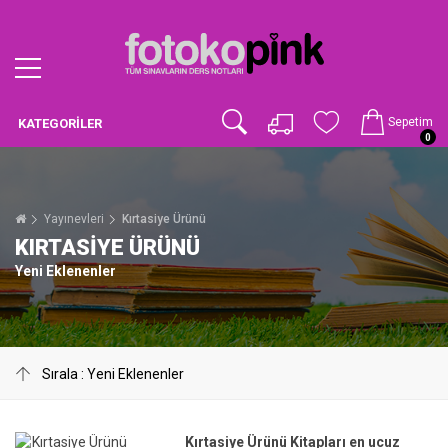
Sepetim
KATEGORILER
0
Yayınevleri
Kırtasiye Ürünü
KIRTASIYE ÜRÜNÜ
Yeni Eklenenler
Kırtasiye Ürünü Kitapları en ucuz