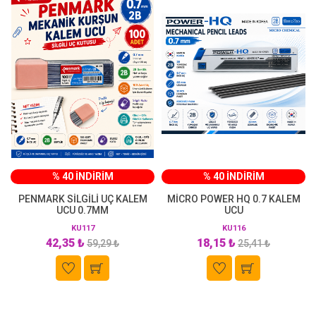
% 40 İNDİRİM
% 40 İNDİRİM
PENMARK SİLGİLİ UÇ KALEM
MİCRO POWER HQ 0.7 KALEM
UCU 0.7MM
UCU
KU117
KU116
42,35 ₺
18,15 ₺
59,29 ₺
25,41 ₺