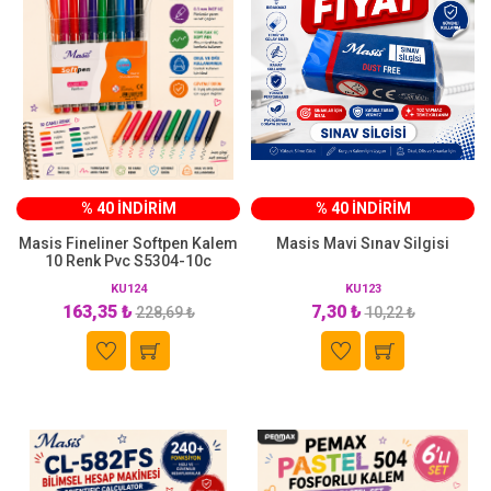
% 40 İNDİRİM
% 40 İNDİRİM
Masis Fineliner Softpen Kalem
Masis Mavi Sınav Silgisi
10 Renk Pvc S5304-10c
KU124
KU123
163,35 ₺
7,30 ₺
228,69 ₺
10,22 ₺