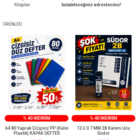
bulabileceğiniz adrestesiniz!
ÜRÜNLER
% 40 İNDİRİM
% 40 İNDİRİM
A4 80 Yaprak Çizgisiz PP (Kalın
12 li 0.7 MM 2B Kalem Ucu
Plastik) KAPAK DEFTER
Südor