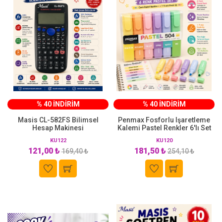
% 40 İNDİRİM
% 40 İNDİRİM
Masis CL-582FS Bilimsel
Penmax Fosforlu Işaretleme
Hesap Makinesi
Kalemi Pastel Renkler 6'lı Set
KU122
KU120
121,00 ₺
181,50 ₺
169,40 ₺
254,10 ₺