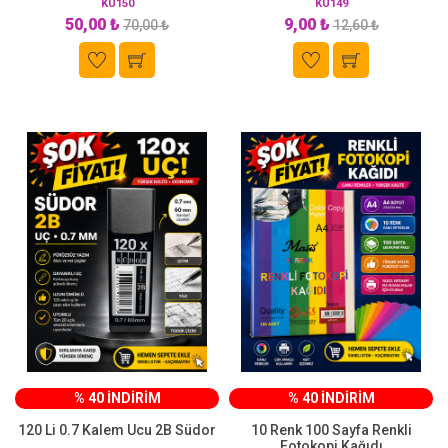
KU150
KU149
50,00 ₺
9,00 ₺
70,00 ₺
12,60 ₺
% 40 İNDİRİM
% 40 İNDİRİM
120 Li 0.7 Kalem Ucu 2B Südor
10 Renk 100 Sayfa Renkli
Fotokopi Kağıdı