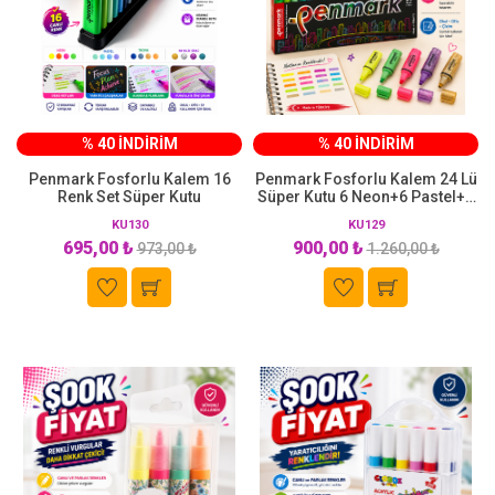
% 40 İNDİRİM
% 40 İNDİRİM
Penmark Fosforlu Kalem 16
Penmark Fosforlu Kalem 24 Lü
Renk Set Süper Kutu
Süper Kutu 6 Neon+6 Pastel+6
Tropik+6 Simli
KU130
KU129
695,00 ₺
900,00 ₺
973,00 ₺
1.260,00 ₺