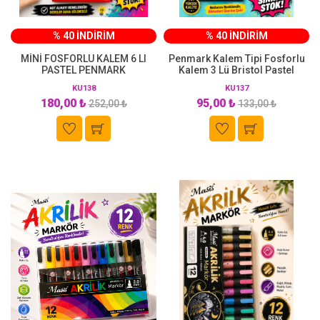
% 40 İNDİRİM
% 40 İNDİRİM
MİNİ FOSFORLU KALEM 6 LI
Penmark Kalem Tipi Fosforlu
PASTEL PENMARK
Kalem 3 Lü Bristol Pastel
KU138
KU137
180,00 ₺
95,00 ₺
252,00 ₺
133,00 ₺