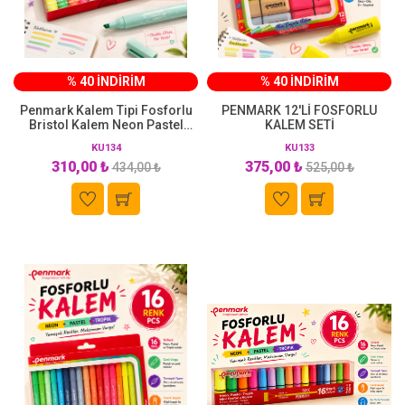
% 40 İNDİRİM
% 40 İNDİRİM
Penmark Kalem Tipi Fosforlu
PENMARK 12'Lİ FOSFORLU
Bristol Kalem Neon Pastel
KALEM SETİ
Tropik Renkler 10 Lu
KU134
KU133
310,00 ₺
375,00 ₺
434,00 ₺
525,00 ₺