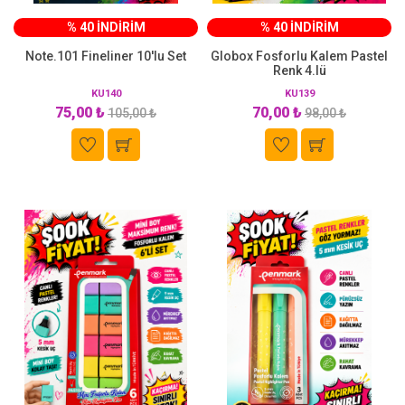
% 40 İNDİRİM
% 40 İNDİRİM
Note.101 Fineliner 10'lu Set
Globox Fosforlu Kalem Pastel
Renk 4.lü
KU140
KU139
75,00 ₺
70,00 ₺
105,00 ₺
98,00 ₺