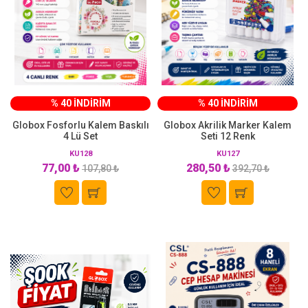
% 40 İNDİRİM
% 40 İNDİRİM
Globox Fosforlu Kalem Baskılı
Globox Akrilik Marker Kalem
4 Lü Set
Seti 12 Renk
KU128
KU127
77,00 ₺
280,50 ₺
107,80 ₺
392,70 ₺