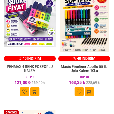
% 40 İNDİRİM
% 40 İNDİRİM
PENMAX 4 RENK FOSFORLU
Masis Fineliner Apollo 55 İki
KALEM
Uçlu Kalem 10Lu
KU119
KU118
121,00 ₺
163,35 ₺
169,40 ₺
228,69 ₺