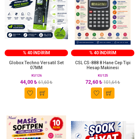
% 40 İNDİRİM
% 40 İNDİRİM
Globox Techno Versatil Set
CSL CS-888 8 Hane Cep Tipi
07MM
Hesap Makinesi
KU126
KU125
44,00 ₺
72,60 ₺
61,60 ₺
101,64 ₺