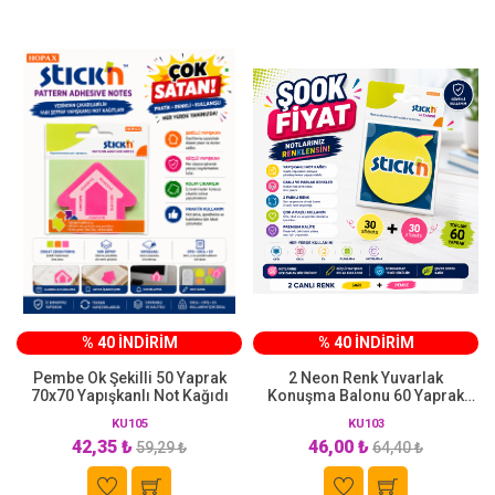
% 40 İNDİRİM
% 40 İNDİRİM
Pembe Ok Şekilli 50 Yaprak
2 Neon Renk Yuvarlak
70x70 Yapışkanlı Not Kağıdı
Konuşma Balonu 60 Yaprak
76x76 Yapışkanlı Not Kağıdı
KU105
KU103
42,35 ₺
46,00 ₺
59,29 ₺
64,40 ₺