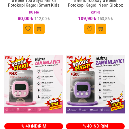
5 Renk 100 Sayfa Renkli
5 Renk 100 Sayfa Renkli
Fotokopi Kağıdı Smart Kids
Fotokopi Kağıdı Neon Globox
KU146
KU145
80,00 ₺
109,90 ₺
112,00 ₺
153,86 ₺
% 40 İNDİRİM
% 40 İNDİRİM