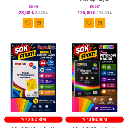
KU148
KU147
28,00 ₺
125,00 ₺
39,20 ₺
175,00 ₺
% 40 İNDİRİM
% 40 İNDİRİM