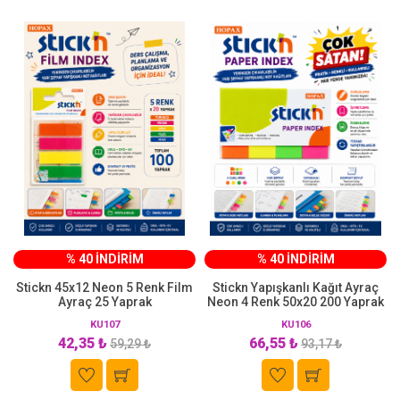
% 40 İNDİRİM
% 40 İNDİRİM
Stickn 45x12 Neon 5 Renk Film
Stickn Yapışkanlı Kağıt Ayraç
Ayraç 25 Yaprak
Neon 4 Renk 50x20 200 Yaprak
KU107
KU106
42,35 ₺
66,55 ₺
59,29 ₺
93,17 ₺