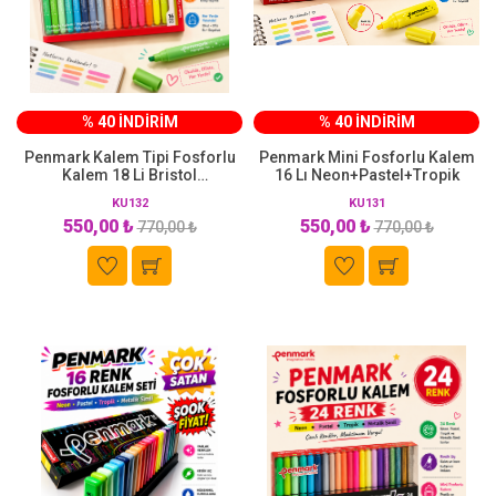
% 40 İNDİRİM
% 40 İNDİRİM
Penmark Kalem Tipi Fosforlu
Penmark Mini Fosforlu Kalem
Kalem 18 Li Bristol
16 Lı Neon+Pastel+Tropik
Neon+Pastel+Tropik
KU132
KU131
550,00 ₺
550,00 ₺
770,00 ₺
770,00 ₺