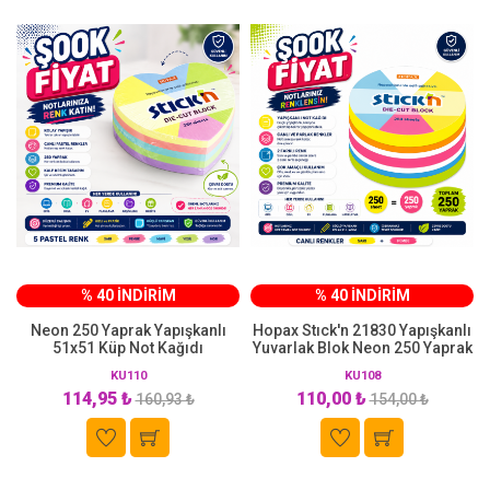
% 40 İNDİRİM
% 40 İNDİRİM
Neon 250 Yaprak Yapışkanlı
Hopax Stıck'n 21830 Yapışkanlı
51x51 Küp Not Kağıdı
Yuvarlak Blok Neon 250 Yaprak
KU110
KU108
114,95 ₺
110,00 ₺
160,93 ₺
154,00 ₺