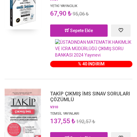
YETKİ YAYINCILIK
67,90 ₺
95,06 ₺
Sepete Ekle
% 40 İNDİRİM
TAKİP ÇIKMIŞ İMS SINAV SORULARI
ÇÖZÜMLÜ
V310
TEMSİL YAYINLARI
137,55 ₺
192,57 ₺