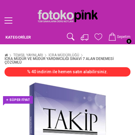
Sepetim
KATEGORILER
0
TEMSİL YAYINLARI
İCRA MÜDÜRLÜĞÜ
İCRA MÜDÜR VE MÜDÜR YARDIMCILIĞI SINAVI 7 ALAN DENEMESİ
ÇÖZÜMLÜ
% 40 indirim ile hemen satın alabilirsiniz.
⭐ SÜPER FİYAT