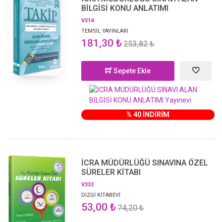
BİLGİSİ KONU ANLATIMI
V314
TEMSİL YAYINLARI
181,30 ₺
253,82 ₺
Sepete Ekle
% 40 İNDİRİM
İCRA MÜDÜRLÜĞÜ SINAVINA ÖZEL
SÜRELER KİTABI
V332
DİZGİ KİTABEVİ
53,00 ₺
74,20 ₺