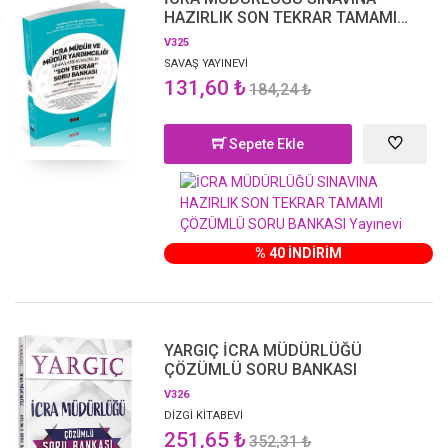
HAZIRLIK SON TEKRAR TAMAMI
ÇÖZÜMLÜ SORU BANKASI
V325
SAVAŞ YAYINEVİ
131,60 ₺
184,24 ₺
Sepete Ekle
% 40 İNDİRİM
YARGIÇ İCRA MÜDÜRLÜĞÜ
ÇÖZÜMLÜ SORU BANKASI
V326
DİZGİ KİTABEVİ
251,65 ₺
352,31 ₺