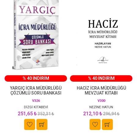
% 40 İNDİRİM
% 40 İNDİRİM
YARGIÇ İCRA MÜDÜRLÜĞÜ
HACİZ İCRA MÜDÜRLÜĞÜ
ÇÖZÜMLÜ SORU BANKASI
MEVZUAT KİTABI
V326
V300
DİZGİ KİTABEVİ
NEZİNE HATUN
251,65 ₺
212,10 ₺
352,31 ₺
296,94 ₺