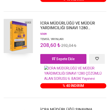
İCRA MÜDÜRLÜĞÜ VE MÜDÜR
YARDIMCILIĞI SINAVI 1280
ÇÖZÜMLÜ ALAN SORUSU 6. BASKI
V309
TEMSİL YAYINLARI
208,60 ₺
292,04 ₺
Sepete Ekle
% 40 İNDİRİM
İCRA MÜDÜRLÜĞÜ SINAVINA