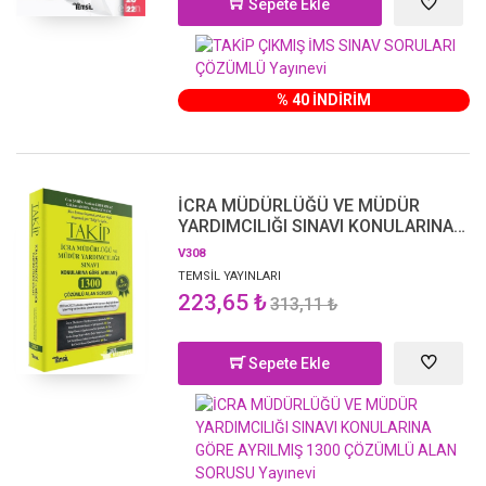
Sepete Ekle
% 40 İNDİRİM
İCRA MÜDÜRLÜĞÜ VE MÜDÜR
YARDIMCILIĞI SINAVI KONULARINA
GÖRE AYRILMIŞ 1300 ÇÖZÜMLÜ
V308
ALAN SORUSU
TEMSİL YAYINLARI
223,65 ₺
313,11 ₺
Sepete Ekle