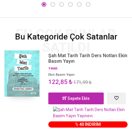
EN ÇOK BUNLAR
Bu Kategoride Çok Satanlar
SATILDI
Şah Mat Tarih Tarih Ders Notları Ekin
Basım Yayın
Y4665
Ekin Basım Yayın
122,85 ₺
171,99 ₺
Sepete Ekle
% 40 İNDİRİM