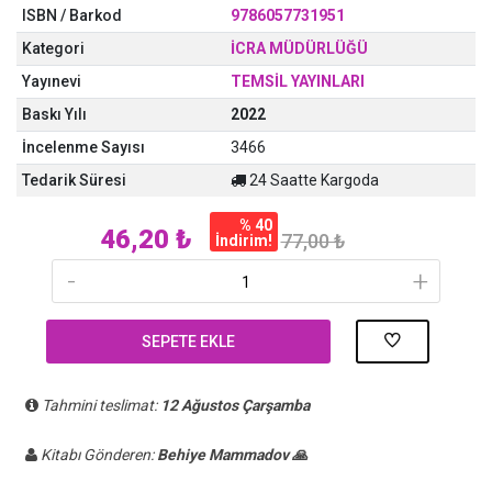
ISBN / Barkod
9786057731951
Kategori
İCRA MÜDÜRLÜĞÜ
Yayınevi
TEMSİL YAYINLARI
Baskı Yılı
2022
İncelenme Sayısı
3466
Tedarik Süresi
24 Saatte Kargoda
% 40
46,20 ₺
77,00 ₺
İndirim!
-
+
SEPETE EKLE
Tahmini teslimat:
12 Ağustos Çarşamba
Kitabı Gönderen:
Behiye Mammadov 🙏