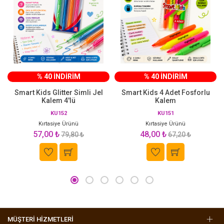
% 40 İNDİRİM
% 40 İNDİRİM
Smart Kids Glitter Simli Jel
Smart Kids 4 Adet Fosforlu
Kalem 4'lü
Kalem
KU152
KU151
Kırtasiye Ürünü
Kırtasiye Ürünü
57,00 ₺
48,00 ₺
79,80 ₺
67,20 ₺
MÜŞTERİ HİZMETLERİ