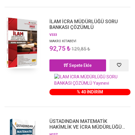
İLAM İCRA MÜDÜRLÜĞÜ SORU
BANKASI ÇÖZÜMLÜ
V333
MAKRO KİTABEVİ
92,75 ₺
129,85 ₺
Sepete Ekle
% 40 İNDİRİM
ÜSTADINDAN MATEMATİK
HAKİMLİK VE İCRA MÜDÜRLÜĞÜ
ÇIKMIŞ SORU BANKASI 2024
H137